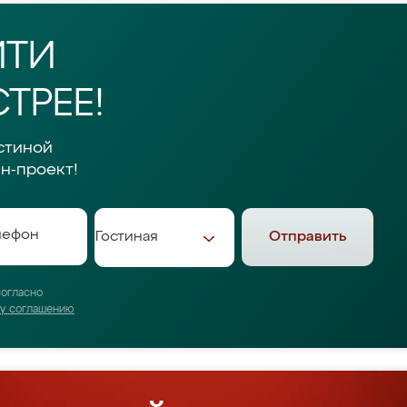
ЙТИ
ТРЕЕ!
стиной
н-проект!
Отправить
согласно
му соглашению