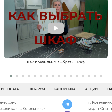
Как правильно выбрать шкаф
 И ОПЛАТА
ШОУ-РУМ
РАССРОЧКА
АКЦИИ
Н
енессанс.
г. Котельни
зводителя в Котельниках.
мкр-н Опытн