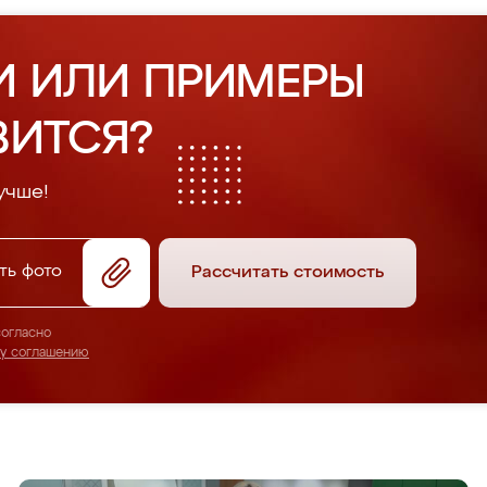
И ИЛИ ПРИМЕРЫ
ВИТСЯ?
учше!
ть фото
Рассчитать стоимость
согласно
му соглашению