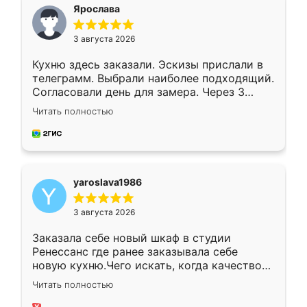
я хотела.
Ярослава
3 августа 2026
Кухню здесь заказали. Эскизы прислали в
телеграмм. Выбрали наиболее подходящий.
Согласовали день для замера. Через 3
недели кухня была уже готова. Остались
Читать полностью
довольны работой. Спасибо Ренессанс
мебель за качественную работу!
yaroslava1986
3 августа 2026
Заказала себе новый шкаф в студии
Ренессанс где ранее заказывала себе
новую кухню.Чего искать, когда качеством
вполне довольна. Служит кухня уже почти
Читать полностью
два года, нареканий нет.