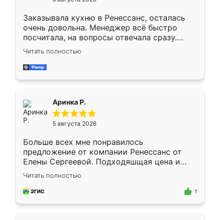
мебели буду заказывать только здесь.
Заказывала кухню в Ренессанс, осталась
очень довольна. Менеджер всё быстро
посчитала, на вопросы отвечала сразу.
Замерщик приехал в субботу, подошёл к
Читать полностью
делу со всей ответственностью. Собрали
за день, ребята работали аккуратно, даже
пыли почти не было. Качество отличное,
ящики ходят плавно, ничего не скрипит.
Всё подошло как влитое.
Аринка Р.
5 августа 2026
Больше всех мне понравилось
предложение от компании Ренессанс от
Елены Сергеевой. Подходяшщая цена и
короткие сроки изготовления. Приехавший
Читать полностью
для замера сотрудник Владислав
предложил по моему эскизу самый
1
подходящий вариант шкафа. Немного его
видоизменил, получилось даже лучше, чем