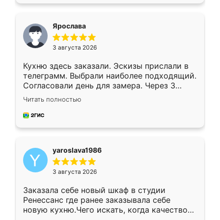
подходящий вариант шкафа. Немного его
видоизменил, получилось даже лучше, чем
я хотела.
Ярослава
3 августа 2026
Кухню здесь заказали. Эскизы прислали в
телеграмм. Выбрали наиболее подходящий.
Согласовали день для замера. Через 3
недели кухня была уже готова. Остались
Читать полностью
довольны работой. Спасибо Ренессанс
мебель за качественную работу!
yaroslava1986
3 августа 2026
Заказала себе новый шкаф в студии
Ренессанс где ранее заказывала себе
новую кухню.Чего искать, когда качеством
вполне довольна. Служит кухня уже почти