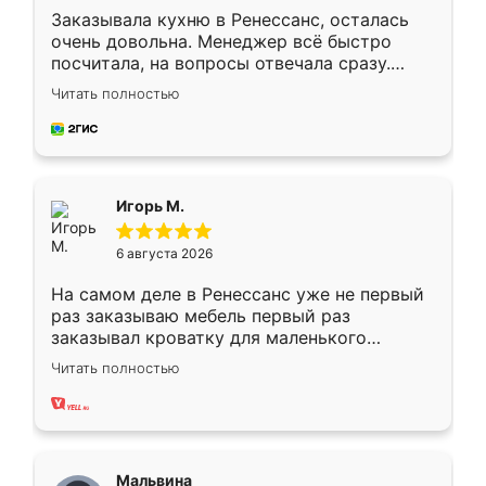
Заказывала кухню в Ренессанс, осталась
очень довольна. Менеджер всё быстро
посчитала, на вопросы отвечала сразу.
Замерщик приехал в субботу, подошёл к
Читать полностью
делу со всей ответственностью. Собрали
за день, ребята работали аккуратно, даже
пыли почти не было. Качество отличное,
ящики ходят плавно, ничего не скрипит.
Всё подошло как влитое.
Игорь М.
6 августа 2026
На самом деле в Ренессанс уже не первый
раз заказываю мебель первый раз
заказывал кроватку для маленького
ребёнка при его рождении ,во второй раз
Читать полностью
заказал шкаф-купе. По качеству очень
хорошее сборка достаточно быстрая,
также адекватные цены. До этого
сравнивал с разными конкурентами в этом
сегменте ,выбор у конкурентов куда
Мальвина