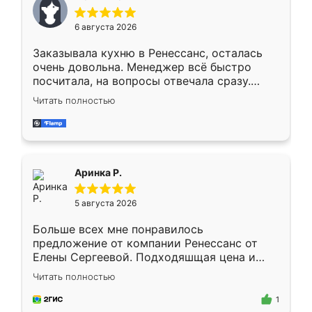
меньше, здесь же он более разнообразный.
Мне нравится ,если что-то потребуется из
6 августа 2026
мебели буду заказывать только здесь.
Заказывала кухню в Ренессанс, осталась
очень довольна. Менеджер всё быстро
посчитала, на вопросы отвечала сразу.
Замерщик приехал в субботу, подошёл к
Читать полностью
делу со всей ответственностью. Собрали
за день, ребята работали аккуратно, даже
пыли почти не было. Качество отличное,
ящики ходят плавно, ничего не скрипит.
Всё подошло как влитое.
Аринка Р.
5 августа 2026
Больше всех мне понравилось
предложение от компании Ренессанс от
Елены Сергеевой. Подходяшщая цена и
короткие сроки изготовления. Приехавший
Читать полностью
для замера сотрудник Владислав
предложил по моему эскизу самый
1