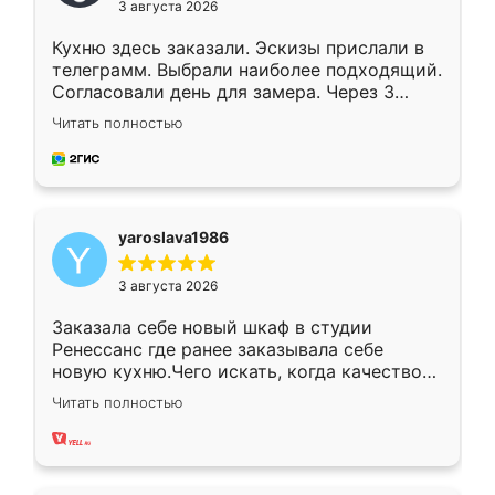
3 августа 2026
Кухню здесь заказали. Эскизы прислали в
телеграмм. Выбрали наиболее подходящий.
Согласовали день для замера. Через 3
недели кухня была уже готова. Остались
Читать полностью
довольны работой. Спасибо Ренессанс
мебель за качественную работу!
yaroslava1986
3 августа 2026
Заказала себе новый шкаф в студии
Ренессанс где ранее заказывала себе
новую кухню.Чего искать, когда качеством
вполне довольна. Служит кухня уже почти
Читать полностью
два года, нареканий нет.