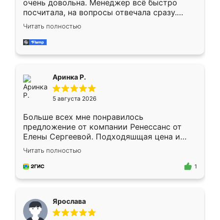
очень довольна. Менеджер всё быстро
посчитала, на вопросы отвечала сразу.
Замерщик приехал в субботу, подошёл к
Читать полностью
делу со всей ответственностью. Собрали
за день, ребята работали аккуратно, даже
пыли почти не было. Качество отличное,
ящики ходят плавно, ничего не скрипит.
Всё подошло как влитое.
Аринка Р.
5 августа 2026
Больше всех мне понравилось
предложение от компании Ренессанс от
Елены Сергеевой. Подходяшщая цена и
короткие сроки изготовления. Приехавший
Читать полностью
для замера сотрудник Владислав
предложил по моему эскизу самый
1
подходящий вариант шкафа. Немного его
видоизменил, получилось даже лучше, чем
я хотела.
Ярослава