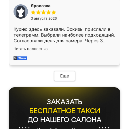
Ярослава
3 августа 2026
Кухню здесь заказали. Эскизы прислали в
телеграмм. Выбрали наиболее подходящий.
Согласовали день для замера. Через 3
недели кухня была уже готова. Остались
Читать полностью
довольны работой. Спасибо Ренессанс
мебель за качественную работу!
Еще
ЗАКАЗАТЬ
БЕСПЛАТНОЕ ТАКСИ
ДО НАШЕГО САЛОНА