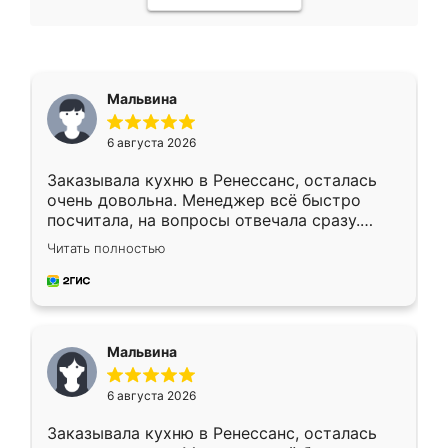
Мальвина
6 августа 2026
Заказывала кухню в Ренессанс, осталась
очень довольна. Менеджер всё быстро
посчитала, на вопросы отвечала сразу.
Замерщик приехал в субботу, подошёл к
Читать полностью
делу со всей ответственностью. Собрали
за день, ребята работали аккуратно, даже
пыли почти не было. Качество отличное,
ящики ходят плавно, ничего не скрипит.
Всё подошло как влитое.
Мальвина
6 августа 2026
Заказывала кухню в Ренессанс, осталась