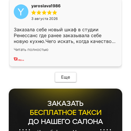
yaroslava1986
3 августа 2026
Заказала себе новый шкаф в студии
Ренессанс где ранее заказывала себе
новую кухню.Чего искать, когда качеством
вполне довольна. Служит кухня уже почти
Читать полностью
два года, нареканий нет.
Еще
ЗАКАЗАТЬ
БЕСПЛАТНОЕ ТАКСИ
ДО НАШЕГО САЛОНА