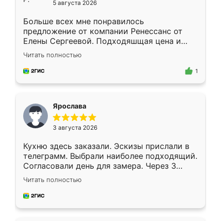
5 августа 2026
Больше всех мне понравилось
предложение от компании Ренессанс от
Елены Сергеевой. Подходяшщая цена и
короткие сроки изготовления. Приехавший
Читать полностью
для замера сотрудник Владислав
предложил по моему эскизу самый
1
подходящий вариант шкафа. Немного его
видоизменил, получилось даже лучше, чем
я хотела.
Ярослава
3 августа 2026
Кухню здесь заказали. Эскизы прислали в
телеграмм. Выбрали наиболее подходящий.
Согласовали день для замера. Через 3
недели кухня была уже готова. Остались
Читать полностью
довольны работой. Спасибо Ренессанс
мебель за качественную работу!