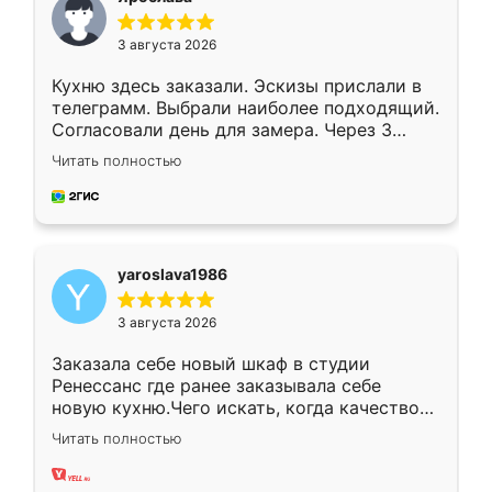
3 августа 2026
Кухню здесь заказали. Эскизы прислали в
телеграмм. Выбрали наиболее подходящий.
Согласовали день для замера. Через 3
недели кухня была уже готова. Остались
Читать полностью
довольны работой. Спасибо Ренессанс
мебель за качественную работу!
yaroslava1986
3 августа 2026
Заказала себе новый шкаф в студии
Ренессанс где ранее заказывала себе
новую кухню.Чего искать, когда качеством
вполне довольна. Служит кухня уже почти
Читать полностью
два года, нареканий нет.