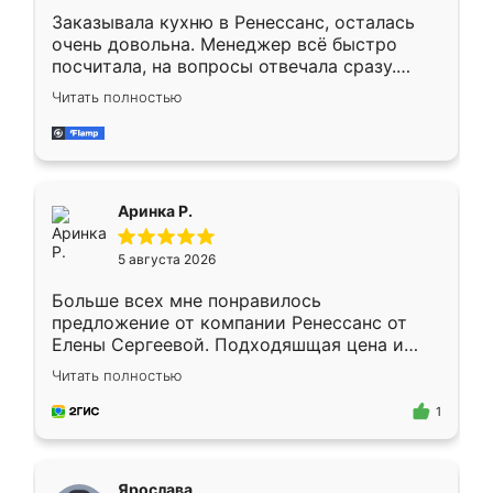
Заказывала кухню в Ренессанс, осталась
очень довольна. Менеджер всё быстро
посчитала, на вопросы отвечала сразу.
Замерщик приехал в субботу, подошёл к
Читать полностью
делу со всей ответственностью. Собрали
за день, ребята работали аккуратно, даже
пыли почти не было. Качество отличное,
ящики ходят плавно, ничего не скрипит.
Всё подошло как влитое.
Аринка Р.
5 августа 2026
Больше всех мне понравилось
предложение от компании Ренессанс от
Елены Сергеевой. Подходяшщая цена и
короткие сроки изготовления. Приехавший
Читать полностью
для замера сотрудник Владислав
предложил по моему эскизу самый
1
подходящий вариант шкафа. Немного его
видоизменил, получилось даже лучше, чем
я хотела.
Ярослава