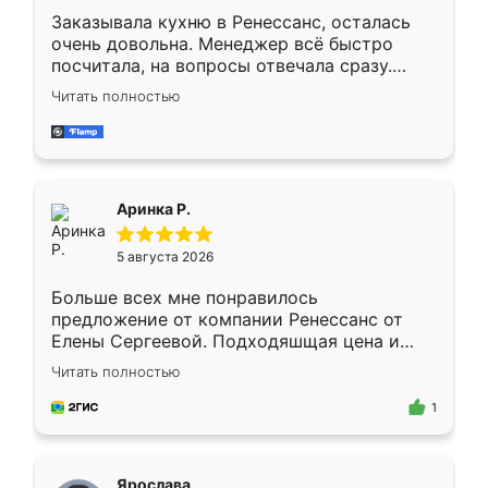
Заказывала кухню в Ренессанс, осталась
очень довольна. Менеджер всё быстро
посчитала, на вопросы отвечала сразу.
Замерщик приехал в субботу, подошёл к
Читать полностью
делу со всей ответственностью. Собрали
за день, ребята работали аккуратно, даже
пыли почти не было. Качество отличное,
ящики ходят плавно, ничего не скрипит.
Всё подошло как влитое.
Аринка Р.
5 августа 2026
Больше всех мне понравилось
предложение от компании Ренессанс от
Елены Сергеевой. Подходяшщая цена и
короткие сроки изготовления. Приехавший
Читать полностью
для замера сотрудник Владислав
предложил по моему эскизу самый
1
подходящий вариант шкафа. Немного его
видоизменил, получилось даже лучше, чем
я хотела.
Ярослава