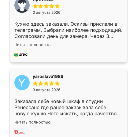
3 августа 2026
Кухню здесь заказали. Эскизы прислали в
телеграмм. Выбрали наиболее подходящий.
Согласовали день для замера. Через 3
недели кухня была уже готова. Остались
Читать полностью
довольны работой. Спасибо Ренессанс
мебель за качественную работу!
yaroslava1986
3 августа 2026
Заказала себе новый шкаф в студии
Ренессанс где ранее заказывала себе
новую кухню.Чего искать, когда качеством
вполне довольна. Служит кухня уже почти
Читать полностью
два года, нареканий нет.