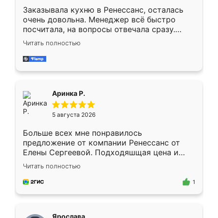
Заказывала кухню в Ренессанс, осталась
очень довольна. Менеджер всё быстро
посчитала, на вопросы отвечала сразу.
Замерщик приехал в субботу, подошёл к
Читать полностью
делу со всей ответственностью. Собрали
за день, ребята работали аккуратно, даже
пыли почти не было. Качество отличное,
ящики ходят плавно, ничего не скрипит.
Всё подошло как влитое.
Аринка Р.
5 августа 2026
Больше всех мне понравилось
предложение от компании Ренессанс от
Елены Сергеевой. Подходяшщая цена и
короткие сроки изготовления. Приехавший
Читать полностью
для замера сотрудник Владислав
предложил по моему эскизу самый
1
подходящий вариант шкафа. Немного его
видоизменил, получилось даже лучше, чем
я хотела.
Ярослава