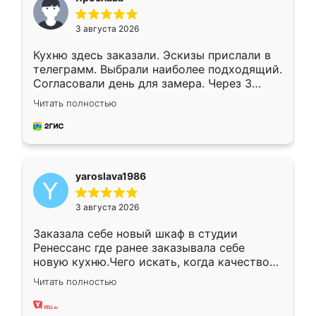
3 августа 2026
Кухню здесь заказали. Эскизы прислали в
телеграмм. Выбрали наиболее подходящий.
Согласовали день для замера. Через 3
недели кухня была уже готова. Остались
Читать полностью
довольны работой. Спасибо Ренессанс
мебель за качественную работу!
yaroslava1986
3 августа 2026
Заказала себе новый шкаф в студии
Ренессанс где ранее заказывала себе
новую кухню.Чего искать, когда качеством
вполне довольна. Служит кухня уже почти
Читать полностью
два года, нареканий нет.