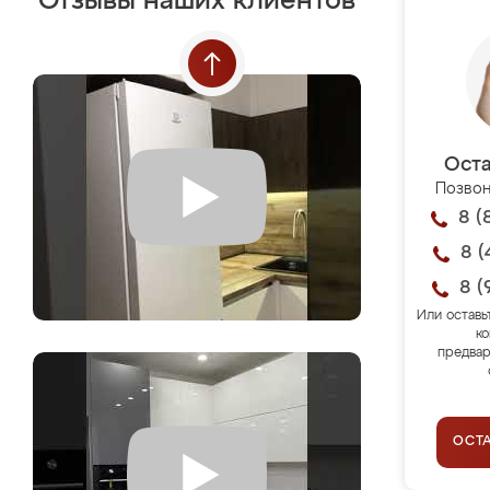
Отзывы наших клиентов
Оста
Позвон
8 (
8 (
8 (
Или оставь
ко
предвар
ОСТ