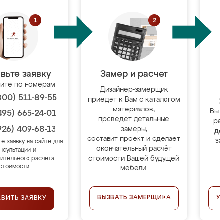
вьте заявку
Замер и расчет
ите по номерам
Дизайнер-замерщик
800) 511-89-55
приедет к Вам с каталогом
материалов,
Вы
495) 665-24-01
проведёт детальные
р
926) 409-68-13
замеры,
д
составит проект и сделает
з
те заявку на сайте для
окончательный расчёт
нсультации и
стоимости Вашей будущей
ительного расчёта
стоимости.
мебели.
ВЫЗВАТЬ ЗАМЕРЩИКА
АВИТЬ ЗАЯВКУ