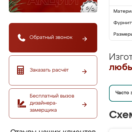
Матери
Фурнит
Размер
Обратный звонок
Изго
любы
Заказать расчёт
Часто 
Бесплатный вызов
дизайнера-
замерщика
Схе