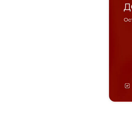
Д
Ост