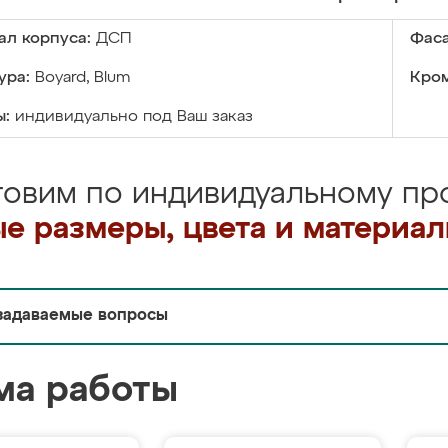
ал корпуса:
ДСП
Фаса
ура:
Boyard, Blum
Кром
ы:
индивидуально под Ваш заказ
товим по индивидуальному про
е размеры, цвета и материа
задаваемые вопросы
ма работы