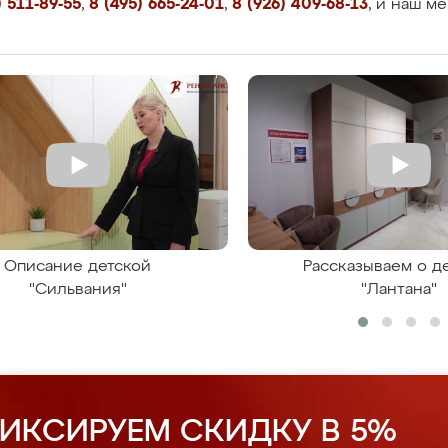
 511-89-55
,
8 (495) 665-24-01
,
8 (926) 409-68-13
, и наш м
Описание детской
Рассказываем о д
"Сильвания"
"Лантана"
ИКСИРУЕМ СКИДКУ В 5%