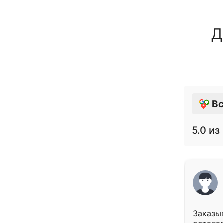
Д
Вс
5.0
из 
Заказыв