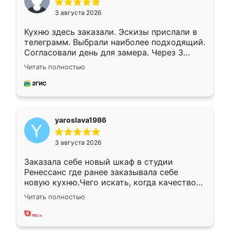
3 августа 2026
Кухню здесь заказали. Эскизы прислали в
телеграмм. Выбрали наиболее подходящий.
Согласовали день для замера. Через 3
недели кухня была уже готова. Остались
Читать полностью
довольны работой. Спасибо Ренессанс
мебель за качественную работу!
yaroslava1986
3 августа 2026
Заказала себе новый шкаф в студии
Ренессанс где ранее заказывала себе
новую кухню.Чего искать, когда качеством
вполне довольна. Служит кухня уже почти
Читать полностью
два года, нареканий нет.