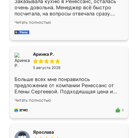
Заказывала кухню в Ренессанс, осталась
очень довольна. Менеджер всё быстро
посчитала, на вопросы отвечала сразу.
Замерщик приехал в субботу, подошёл к
Читать полностью
делу со всей ответственностью. Собрали
за день, ребята работали аккуратно, даже
пыли почти не было. Качество отличное,
ящики ходят плавно, ничего не скрипит.
Всё подошло как влитое.
Аринка Р.
5 августа 2026
Больше всех мне понравилось
предложение от компании Ренессанс от
Елены Сергеевой. Подходяшщая цена и
короткие сроки изготовления. Приехавший
Читать полностью
для замера сотрудник Владислав
предложил по моему эскизу самый
1
подходящий вариант шкафа. Немного его
видоизменил, получилось даже лучше, чем
я хотела.
Ярослава