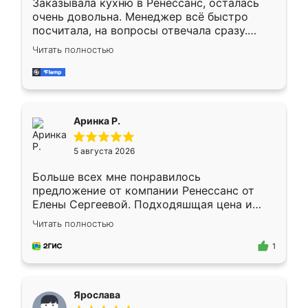
Заказывала кухню в Ренессанс, осталась
очень довольна. Менеджер всё быстро
посчитала, на вопросы отвечала сразу.
Замерщик приехал в субботу, подошёл к
Читать полностью
делу со всей ответственностью. Собрали
за день, ребята работали аккуратно, даже
пыли почти не было. Качество отличное,
ящики ходят плавно, ничего не скрипит.
Всё подошло как влитое.
Аринка Р.
5 августа 2026
Больше всех мне понравилось
предложение от компании Ренессанс от
Елены Сергеевой. Подходяшщая цена и
короткие сроки изготовления. Приехавший
Читать полностью
для замера сотрудник Владислав
предложил по моему эскизу самый
1
подходящий вариант шкафа. Немного его
видоизменил, получилось даже лучше, чем
я хотела.
Ярослава