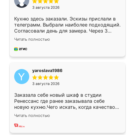
3 августа 2026
Кухню здесь заказали. Эскизы прислали в
телеграмм. Выбрали наиболее подходящий.
Согласовали день для замера. Через 3
недели кухня была уже готова. Остались
Читать полностью
довольны работой. Спасибо Ренессанс
мебель за качественную работу!
yaroslava1986
3 августа 2026
Заказала себе новый шкаф в студии
Ренессанс где ранее заказывала себе
новую кухню.Чего искать, когда качеством
вполне довольна. Служит кухня уже почти
Читать полностью
два года, нареканий нет.