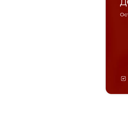
Д
Ост