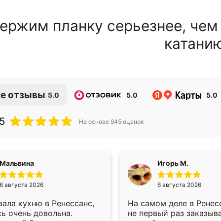
ержим планку серьезнее, чем
катани
е отзывы
5.0
5.0
5.0
5
На основе
945
оценок
Мальвина
Игорь М.
6 августа 2026
6 августа 2026
ала кухню в Ренессанс,
На самом деле в Ренес
ь очень довольна.
не первый раз заказыв