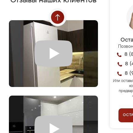
Отзывы наших клиентов
Оста
Позвон
8 (
8 (
8 (
Или оставь
ко
предвар
ОСТ