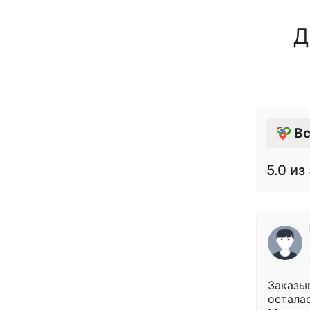
Д
Вс
5.0
из 
Заказыв
осталас