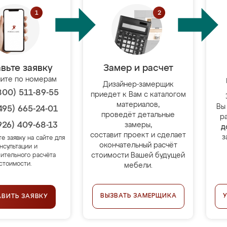
вьте заявку
Замер и расчет
ите по номерам
Дизайнер-замерщик
800) 511-89-55
приедет к Вам с каталогом
материалов,
Вы
495) 665-24-01
проведёт детальные
р
926) 409-68-13
замеры,
д
составит проект и сделает
з
те заявку на сайте для
окончательный расчёт
нсультации и
стоимости Вашей будущей
ительного расчёта
стоимости.
мебели.
ВЫЗВАТЬ ЗАМЕРЩИКА
АВИТЬ ЗАЯВКУ