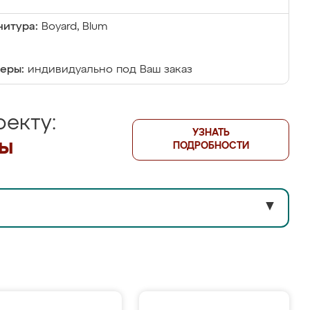
итура:
Boyard, Blum
еры:
индивидуально под Ваш заказ
екту:
УЗНАТЬ
лы
ПОДРОБНОСТИ
▼