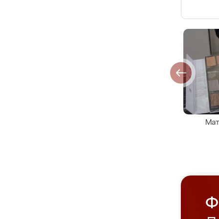
Мат
Ф