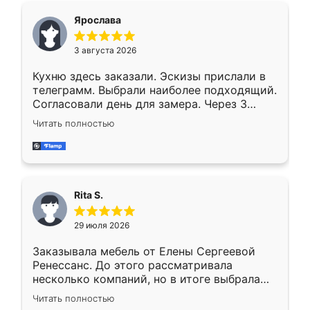
Ярослава
3 августа 2026
Кухню здесь заказали. Эскизы прислали в
телеграмм. Выбрали наиболее подходящий.
Согласовали день для замера. Через 3
недели кухня была уже готова. Остались
Читать полностью
довольны работой. Спасибо Ренессанс
мебель за качественную работу!
Rita S.
29 июля 2026
Заказывала мебель от Елены Сергеевой
Ренессанс. До этого рассматривала
несколько компаний, но в итоге выбрала
эту. Сначала обговорили условия, потом
Читать полностью
приехал замерщик, всё спокойно объяснил