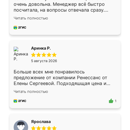
очень довольна. Менеджер всё быстро
посчитала, на вопросы отвечала сразу.
Замерщик приехал в субботу, подошёл к
Читать полностью
делу со всей ответственностью. Собрали
за день, ребята работали аккуратно, даже
пыли почти не было. Качество отличное,
ящики ходят плавно, ничего не скрипит.
Всё подошло как влитое.
Аринка Р.
5 августа 2026
Больше всех мне понравилось
предложение от компании Ренессанс от
Елены Сергеевой. Подходяшщая цена и
короткие сроки изготовления. Приехавший
Читать полностью
для замера сотрудник Владислав
предложил по моему эскизу самый
1
подходящий вариант шкафа. Немного его
видоизменил, получилось даже лучше, чем
я хотела.
Ярослава