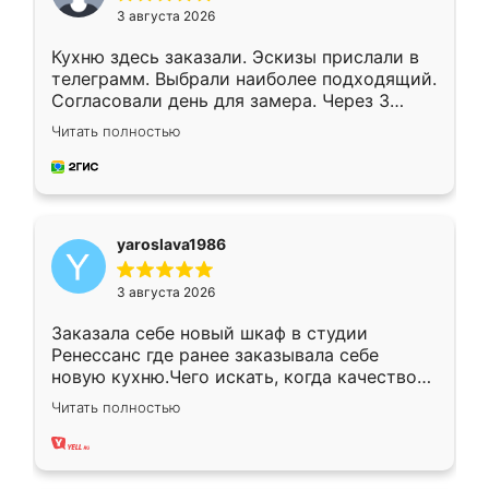
3 августа 2026
Кухню здесь заказали. Эскизы прислали в
телеграмм. Выбрали наиболее подходящий.
Согласовали день для замера. Через 3
недели кухня была уже готова. Остались
Читать полностью
довольны работой. Спасибо Ренессанс
мебель за качественную работу!
yaroslava1986
3 августа 2026
Заказала себе новый шкаф в студии
Ренессанс где ранее заказывала себе
новую кухню.Чего искать, когда качеством
вполне довольна. Служит кухня уже почти
Читать полностью
два года, нареканий нет.