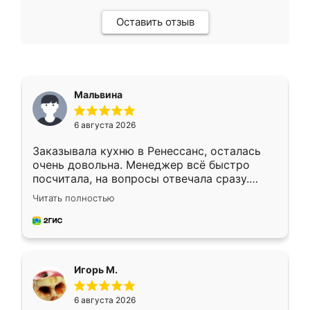
Оставить отзыв
Мальвина
6 августа 2026
Заказывала кухню в Ренессанс, осталась
очень довольна. Менеджер всё быстро
посчитала, на вопросы отвечала сразу.
Замерщик приехал в субботу, подошёл к
Читать полностью
делу со всей ответственностью. Собрали
за день, ребята работали аккуратно, даже
пыли почти не было. Качество отличное,
ящики ходят плавно, ничего не скрипит.
Всё подошло как влитое.
Игорь М.
6 августа 2026