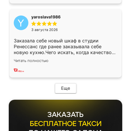
yaroslava1986
3 августа 2026
Заказала себе новый шкаф в студии
Ренессанс где ранее заказывала себе
новую кухню.Чего искать, когда качеством
вполне довольна. Служит кухня уже почти
Читать полностью
два года, нареканий нет.
Еще
ЗАКАЗАТЬ
БЕСПЛАТНОЕ ТАКСИ