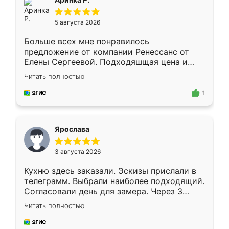
5 августа 2026
Больше всех мне понравилось
предложение от компании Ренессанс от
Елены Сергеевой. Подходяшщая цена и
короткие сроки изготовления. Приехавший
Читать полностью
для замера сотрудник Владислав
предложил по моему эскизу самый
1
подходящий вариант шкафа. Немного его
видоизменил, получилось даже лучше, чем
я хотела.
Ярослава
3 августа 2026
Кухню здесь заказали. Эскизы прислали в
телеграмм. Выбрали наиболее подходящий.
Согласовали день для замера. Через 3
недели кухня была уже готова. Остались
Читать полностью
довольны работой. Спасибо Ренессанс
мебель за качественную работу!