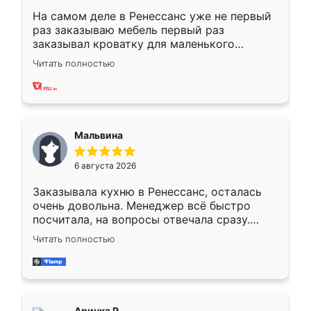
На самом деле в Ренессанс уже не первый
раз заказываю мебель первый раз
заказывал кроватку для маленького
ребёнка при его рождении ,во второй раз
Читать полностью
заказал шкаф-купе. По качеству очень
хорошее сборка достаточно быстрая,
также адекватные цены. До этого
сравнивал с разными конкурентами в этом
сегменте ,выбор у конкурентов куда
Мальвина
меньше, здесь же он более разнообразный.
Мне нравится ,если что-то потребуется из
6 августа 2026
мебели буду заказывать только здесь.
Заказывала кухню в Ренессанс, осталась
очень довольна. Менеджер всё быстро
посчитала, на вопросы отвечала сразу.
Замерщик приехал в субботу, подошёл к
Читать полностью
делу со всей ответственностью. Собрали
за день, ребята работали аккуратно, даже
пыли почти не было. Качество отличное,
ящики ходят плавно, ничего не скрипит.
Всё подошло как влитое.
Аринка Р.