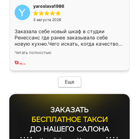
yaroslava1986
3 августа 2026
Заказала себе новый шкаф в студии
Ренессанс где ранее заказывала себе
новую кухню.Чего искать, когда качеством
вполне довольна. Служит кухня уже почти
Читать полностью
два года, нареканий нет.
Еще
ЗАКАЗАТЬ
БЕСПЛАТНОЕ ТАКСИ
ДО НАШЕГО САЛОНА