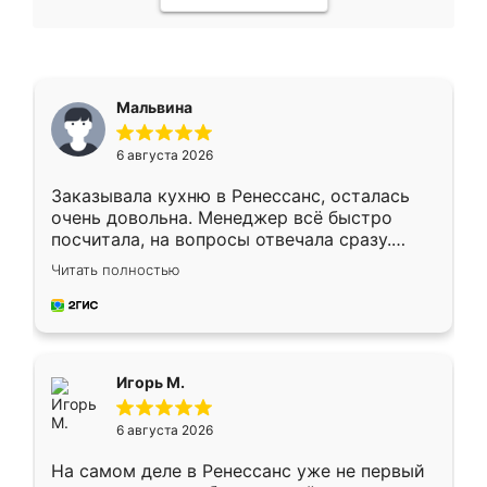
Мальвина
6 августа 2026
Заказывала кухню в Ренессанс, осталась
очень довольна. Менеджер всё быстро
посчитала, на вопросы отвечала сразу.
Замерщик приехал в субботу, подошёл к
Читать полностью
делу со всей ответственностью. Собрали
за день, ребята работали аккуратно, даже
пыли почти не было. Качество отличное,
ящики ходят плавно, ничего не скрипит.
Всё подошло как влитое.
Игорь М.
6 августа 2026
На самом деле в Ренессанс уже не первый