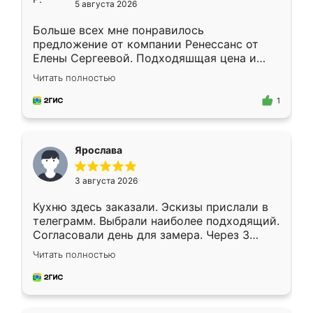
5 августа 2026
Больше всех мне понравилось
предложение от компании Ренессанс от
Елены Сергеевой. Подходяшщая цена и
короткие сроки изготовления. Приехавший
Читать полностью
для замера сотрудник Владислав
предложил по моему эскизу самый
1
подходящий вариант шкафа. Немного его
видоизменил, получилось даже лучше, чем
я хотела.
Ярослава
3 августа 2026
Кухню здесь заказали. Эскизы прислали в
телеграмм. Выбрали наиболее подходящий.
Согласовали день для замера. Через 3
недели кухня была уже готова. Остались
Читать полностью
довольны работой. Спасибо Ренессанс
мебель за качественную работу!