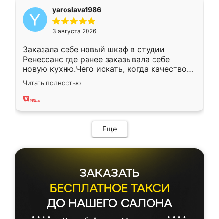
yaroslava1986
3 августа 2026
Заказала себе новый шкаф в студии
Ренессанс где ранее заказывала себе
новую кухню.Чего искать, когда качеством
вполне довольна. Служит кухня уже почти
Читать полностью
два года, нареканий нет.
Еще
ЗАКАЗАТЬ
БЕСПЛАТНОЕ ТАКСИ
ДО НАШЕГО САЛОНА