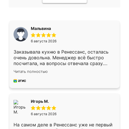
Мальвина
6 августа 2026
Заказывала кухню в Ренессанс, осталась
очень довольна. Менеджер всё быстро
посчитала, на вопросы отвечала сразу.
Замерщик приехал в субботу, подошёл к
Читать полностью
делу со всей ответственностью. Собрали
за день, ребята работали аккуратно, даже
пыли почти не было. Качество отличное,
ящики ходят плавно, ничего не скрипит.
Всё подошло как влитое.
Игорь М.
6 августа 2026
На самом деле в Ренессанс уже не первый