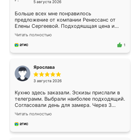
5 августа 2026
Больше всех мне понравилось
предложение от компании Ренессанс от
Елены Сергеевой. Подходяшщая цена и
короткие сроки изготовления. Приехавший
Читать полностью
для замера сотрудник Владислав
предложил по моему эскизу самый
1
подходящий вариант шкафа. Немного его
видоизменил, получилось даже лучше, чем
я хотела.
Ярослава
3 августа 2026
Кухню здесь заказали. Эскизы прислали в
телеграмм. Выбрали наиболее подходящий.
Согласовали день для замера. Через 3
недели кухня была уже готова. Остались
Читать полностью
довольны работой. Спасибо Ренессанс
мебель за качественную работу!