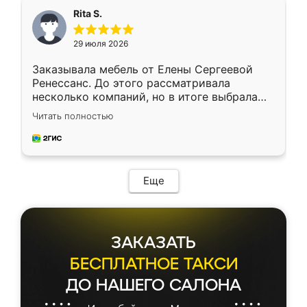
Rita S.
29 июля 2026
Заказывала мебель от Елены Сергеевой
Ренессанс. До этого рассматривала
несколько компаний, но в итоге выбрала
эту. Сначала обговорили условия, потом
Читать полностью
приехал замерщик, всё спокойно объяснил
и снял размеры. Изготовили в срок, с
доставкой тоже никаких проблем не
возникло. Сборку выполнили аккуратно,
мебель сразу встала на свое место без
Еще
каких-либо доработок. Качеством осталась
довольна, все выглядит так, как и ожидала.
ЗАКАЗАТЬ
БЕСПЛАТНОЕ ТАКСИ
ДО НАШЕГО САЛОНА