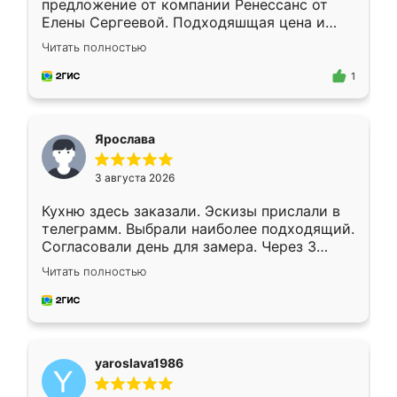
предложение от компании Ренессанс от
Елены Сергеевой. Подходяшщая цена и
короткие сроки изготовления. Приехавший
Читать полностью
для замера сотрудник Владислав
предложил по моему эскизу самый
1
подходящий вариант шкафа. Немного его
видоизменил, получилось даже лучше, чем
я хотела.
Ярослава
3 августа 2026
Кухню здесь заказали. Эскизы прислали в
телеграмм. Выбрали наиболее подходящий.
Согласовали день для замера. Через 3
недели кухня была уже готова. Остались
Читать полностью
довольны работой. Спасибо Ренессанс
мебель за качественную работу!
yaroslava1986