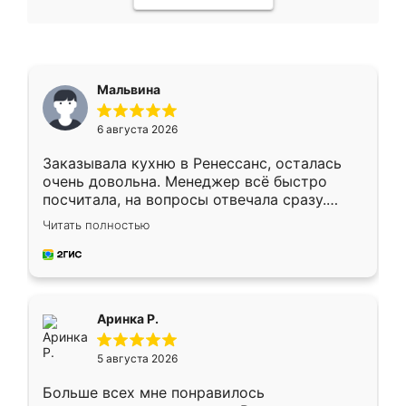
Мальвина
6 августа 2026
Заказывала кухню в Ренессанс, осталась
очень довольна. Менеджер всё быстро
посчитала, на вопросы отвечала сразу.
Замерщик приехал в субботу, подошёл к
Читать полностью
делу со всей ответственностью. Собрали
за день, ребята работали аккуратно, даже
пыли почти не было. Качество отличное,
ящики ходят плавно, ничего не скрипит.
Всё подошло как влитое.
Аринка Р.
5 августа 2026
Больше всех мне понравилось