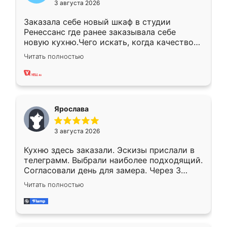
3 августа 2026
Заказала себе новый шкаф в студии
Ренессанс где ранее заказывала себе
новую кухню.Чего искать, когда качеством
вполне довольна. Служит кухня уже почти
Читать полностью
два года, нареканий нет.
Ярослава
3 августа 2026
Кухню здесь заказали. Эскизы прислали в
телеграмм. Выбрали наиболее подходящий.
Согласовали день для замера. Через 3
недели кухня была уже готова. Остались
Читать полностью
довольны работой. Спасибо Ренессанс
мебель за качественную работу!