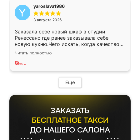
yaroslava1986
3 августа 2026
Заказала себе новый шкаф в студии
Ренессанс где ранее заказывала себе
новую кухню.Чего искать, когда качеством
вполне довольна. Служит кухня уже почти
Читать полностью
два года, нареканий нет.
Еще
ЗАКАЗАТЬ
БЕСПЛАТНОЕ ТАКСИ
ДО НАШЕГО САЛОНА