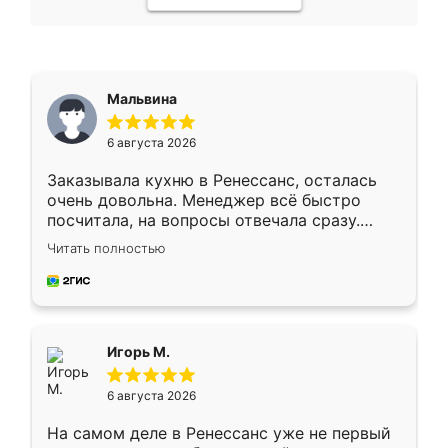
Мальвина
6 августа 2026
Заказывала кухню в Ренессанс, осталась
очень довольна. Менеджер всё быстро
посчитала, на вопросы отвечала сразу.
Замерщик приехал в субботу, подошёл к
Читать полностью
делу со всей ответственностью. Собрали
за день, ребята работали аккуратно, даже
пыли почти не было. Качество отличное,
ящики ходят плавно, ничего не скрипит.
Всё подошло как влитое.
Игорь М.
6 августа 2026
На самом деле в Ренессанс уже не первый