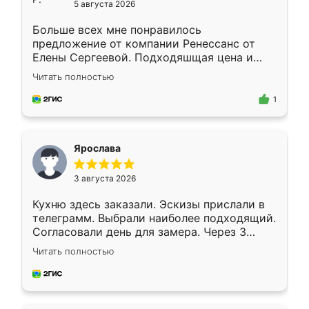
5 августа 2026
Больше всех мне понравилось
предложение от компании Ренессанс от
Елены Сергеевой. Подходяшщая цена и
короткие сроки изготовления. Приехавший
Читать полностью
для замера сотрудник Владислав
предложил по моему эскизу самый
1
подходящий вариант шкафа. Немного его
видоизменил, получилось даже лучше, чем
я хотела.
Ярослава
3 августа 2026
Кухню здесь заказали. Эскизы прислали в
телеграмм. Выбрали наиболее подходящий.
Согласовали день для замера. Через 3
недели кухня была уже готова. Остались
Читать полностью
довольны работой. Спасибо Ренессанс
мебель за качественную работу!