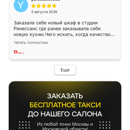
3 августа 2026
Заказала себе новый шкаф в студии
Ренессанс где ранее заказывала себе
новую кухню.Чего искать, когда качеством
вполне довольна. Служит кухня уже почти
Читать полностью
два года, нареканий нет.
Еще
ЗАКАЗАТЬ
БЕСПЛАТНОЕ ТАКСИ
ДО НАШЕГО САЛОНА
Из любой точки Москвы и
Московской области!