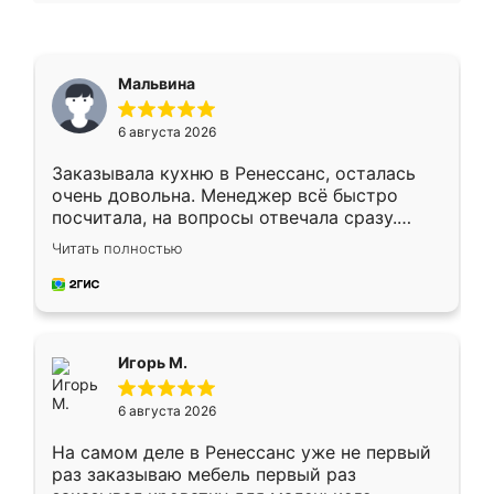
Мальвина
6 августа 2026
Заказывала кухню в Ренессанс, осталась
очень довольна. Менеджер всё быстро
посчитала, на вопросы отвечала сразу.
Замерщик приехал в субботу, подошёл к
Читать полностью
делу со всей ответственностью. Собрали
за день, ребята работали аккуратно, даже
пыли почти не было. Качество отличное,
ящики ходят плавно, ничего не скрипит.
Всё подошло как влитое.
Игорь М.
6 августа 2026
На самом деле в Ренессанс уже не первый
раз заказываю мебель первый раз