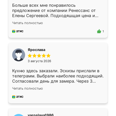
Больше всех мне понравилось
предложение от компании Ренессанс от
Елены Сергеевой. Подходяшщая цена и
короткие сроки изготовления. Приехавший
Читать полностью
для замера сотрудник Владислав
предложил по моему эскизу самый
1
подходящий вариант шкафа. Немного его
видоизменил, получилось даже лучше, чем
я хотела.
Ярослава
3 августа 2026
Кухню здесь заказали. Эскизы прислали в
телеграмм. Выбрали наиболее подходящий.
Согласовали день для замера. Через 3
недели кухня была уже готова. Остались
Читать полностью
довольны работой. Спасибо Ренессанс
мебель за качественную работу!
yaroslava1986