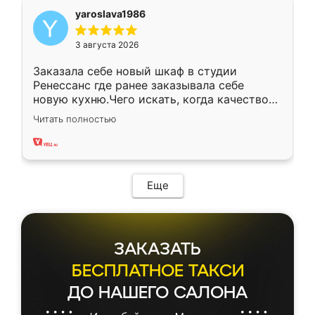
yaroslava1986
3 августа 2026
Заказала себе новый шкаф в студии
Ренессанс где ранее заказывала себе
новую кухню.Чего искать, когда качеством
вполне довольна. Служит кухня уже почти
Читать полностью
два года, нареканий нет.
Еще
ЗАКАЗАТЬ
БЕСПЛАТНОЕ ТАКСИ
ДО НАШЕГО САЛОНА