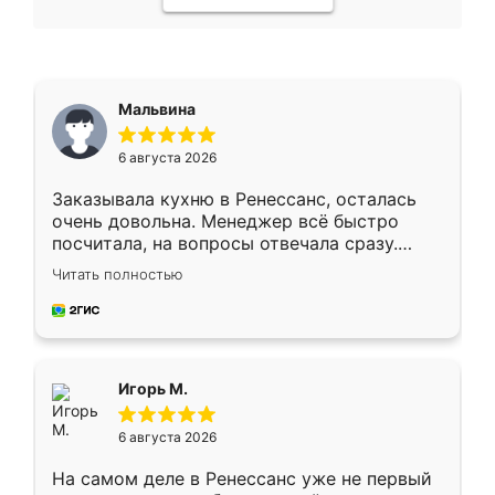
Мальвина
6 августа 2026
Заказывала кухню в Ренессанс, осталась
очень довольна. Менеджер всё быстро
посчитала, на вопросы отвечала сразу.
Замерщик приехал в субботу, подошёл к
Читать полностью
делу со всей ответственностью. Собрали
за день, ребята работали аккуратно, даже
пыли почти не было. Качество отличное,
ящики ходят плавно, ничего не скрипит.
Всё подошло как влитое.
Игорь М.
6 августа 2026
На самом деле в Ренессанс уже не первый