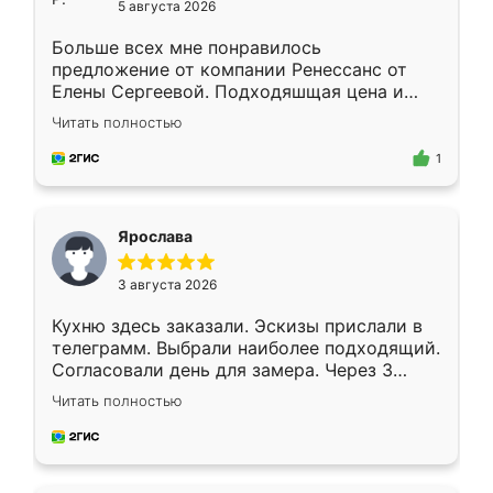
5 августа 2026
Больше всех мне понравилось
предложение от компании Ренессанс от
Елены Сергеевой. Подходяшщая цена и
короткие сроки изготовления. Приехавший
Читать полностью
для замера сотрудник Владислав
предложил по моему эскизу самый
1
подходящий вариант шкафа. Немного его
видоизменил, получилось даже лучше, чем
я хотела.
Ярослава
3 августа 2026
Кухню здесь заказали. Эскизы прислали в
телеграмм. Выбрали наиболее подходящий.
Согласовали день для замера. Через 3
недели кухня была уже готова. Остались
Читать полностью
довольны работой. Спасибо Ренессанс
мебель за качественную работу!