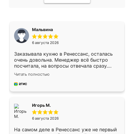
Мальвина
6 августа 2026
Заказывала кухню в Ренессанс, осталась
очень довольна. Менеджер всё быстро
посчитала, на вопросы отвечала сразу.
Замерщик приехал в субботу, подошёл к
Читать полностью
делу со всей ответственностью. Собрали
за день, ребята работали аккуратно, даже
пыли почти не было. Качество отличное,
ящики ходят плавно, ничего не скрипит.
Всё подошло как влитое.
Игорь М.
6 августа 2026
На самом деле в Ренессанс уже не первый