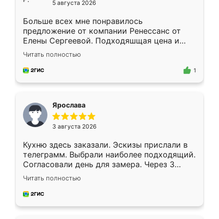
5 августа 2026
Больше всех мне понравилось
предложение от компании Ренессанс от
Елены Сергеевой. Подходяшщая цена и
короткие сроки изготовления. Приехавший
Читать полностью
для замера сотрудник Владислав
предложил по моему эскизу самый
1
подходящий вариант шкафа. Немного его
видоизменил, получилось даже лучше, чем
я хотела.
Ярослава
3 августа 2026
Кухню здесь заказали. Эскизы прислали в
телеграмм. Выбрали наиболее подходящий.
Согласовали день для замера. Через 3
недели кухня была уже готова. Остались
Читать полностью
довольны работой. Спасибо Ренессанс
мебель за качественную работу!