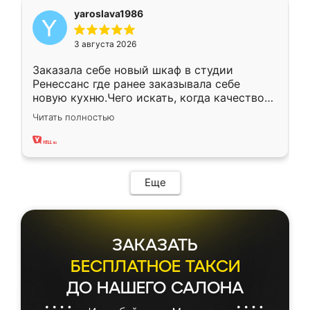
yaroslava1986
3 августа 2026
Заказала себе новый шкаф в студии
Ренессанс где ранее заказывала себе
новую кухню.Чего искать, когда качеством
вполне довольна. Служит кухня уже почти
Читать полностью
два года, нареканий нет.
Еще
ЗАКАЗАТЬ
БЕСПЛАТНОЕ ТАКСИ
ДО НАШЕГО САЛОНА