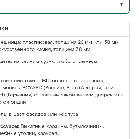
▼
ики
лешница:
пластиковая, толщина 26 мм или 38 мм;
скусственного камня, толщина 38 мм
риты:
изготовим кухню любого размера
тные системы :
ПВШ полного открывания,
ембоксы BOYARD (Россия), Blum (Австрия) или
ich (Германия) с плавным закрыванием дверок или
этой опции
ль:
в цвет фасадов или корпуса
ссуары:
Выкатные корзины, бутылочницы,
ебные уголки, карусели