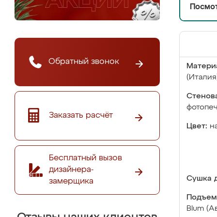
Посмот
Обратный звонок
Матери
(Италия
Стенова
фотопе
Заказать расчёт
Цвет:
н
Бесплатный вызов
дизайнера-
Сушка д
замерщика
Подъем
Blum (А