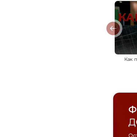
Как 
Ф
Д
Ост