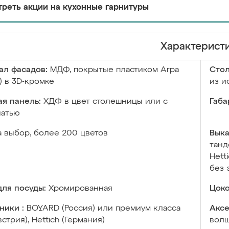
реть акции на кухонные гарнитуры
Характерист
ал фасадов:
МДФ, покрытые пластиком Arpa
Сто
) в 3D-кромке
из и
я панель:
ХДФ в цвет столешницы или с
Габа
чатью
а выбор, более 200 цветов
Выка
танд
Hett
без 
ля посуды:
Хромированная
Цоко
ники :
BOYARD (Россия) или премиум класса
Аксе
встрия), Hettich (Германия)
волш