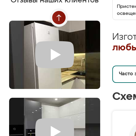
Отзывы наших клиентов
Пристен
освеще
Изго
любы
Часто 
Схе