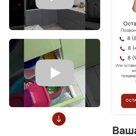
Оста
Позвон
8 (
8 (
8 (
Или оставь
ко
предвар
ОСТ
Ваша