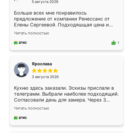
5 августа 2026
Больше всех мне понравилось
предложение от компании Ренессанс от
Елены Сергеевой. Подходяшщая цена и
короткие сроки изготовления. Приехавший
Читать полностью
для замера сотрудник Владислав
предложил по моему эскизу самый
1
подходящий вариант шкафа. Немного его
видоизменил, получилось даже лучше, чем
я хотела.
Ярослава
3 августа 2026
Кухню здесь заказали. Эскизы прислали в
телеграмм. Выбрали наиболее подходящий.
Согласовали день для замера. Через 3
недели кухня была уже готова. Остались
Читать полностью
довольны работой. Спасибо Ренессанс
мебель за качественную работу!