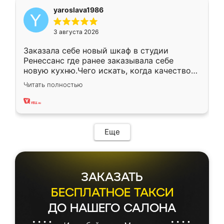
yaroslava1986
3 августа 2026
Заказала себе новый шкаф в студии
Ренессанс где ранее заказывала себе
новую кухню.Чего искать, когда качеством
вполне довольна. Служит кухня уже почти
Читать полностью
два года, нареканий нет.
Еще
ЗАКАЗАТЬ
БЕСПЛАТНОЕ ТАКСИ
ДО НАШЕГО САЛОНА