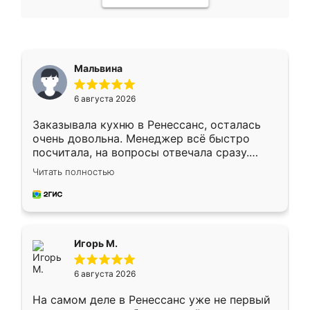
Мальвина
6 августа 2026
Заказывала кухню в Ренессанс, осталась
очень довольна. Менеджер всё быстро
посчитала, на вопросы отвечала сразу.
Замерщик приехал в субботу, подошёл к
Читать полностью
делу со всей ответственностью. Собрали
за день, ребята работали аккуратно, даже
пыли почти не было. Качество отличное,
ящики ходят плавно, ничего не скрипит.
Всё подошло как влитое.
Игорь М.
6 августа 2026
На самом деле в Ренессанс уже не первый