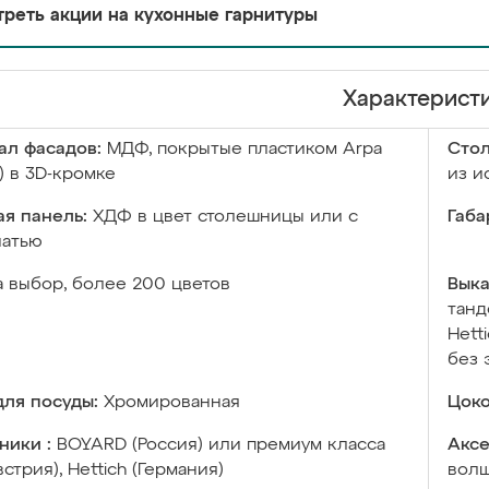
реть акции на кухонные гарнитуры
Характерист
ал фасадов:
МДФ, покрытые пластиком Arpa
Сто
) в 3D-кромке
из и
я панель:
ХДФ в цвет столешницы или с
Габа
чатью
а выбор, более 200 цветов
Выка
танд
Hett
без 
ля посуды:
Хромированная
Цоко
ники :
BOYARD (Россия) или премиум класса
Аксе
встрия), Hettich (Германия)
волш