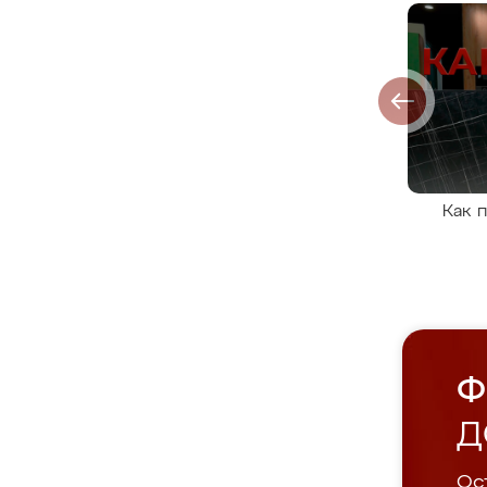
Как 
Ф
Д
Ост