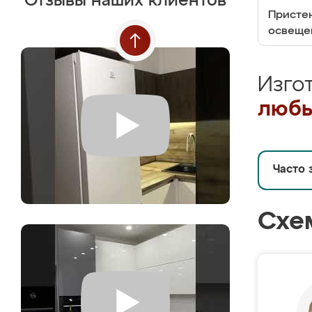
Отзывы наших клиентов
Пристен
освеще
Изго
любы
Часто 
Схе