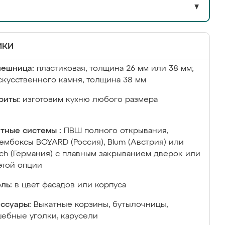
▼
ики
лешница:
пластиковая, толщина 26 мм или 38 мм;
скусственного камня, толщина 38 мм
риты:
изготовим кухню любого размера
тные системы :
ПВШ полного открывания,
ембоксы BOYARD (Россия), Blum (Австрия) или
ich (Германия) с плавным закрыванием дверок или
этой опции
ль:
в цвет фасадов или корпуса
ссуары:
Выкатные корзины, бутылочницы,
ебные уголки, карусели