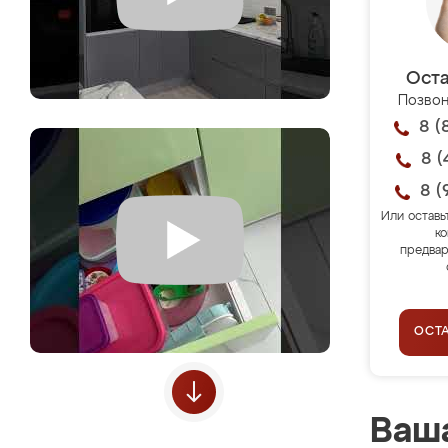
Оста
Позвон
8 (
8 (
8 (
Или оставь
ко
предвар
ОСТ
Ваша