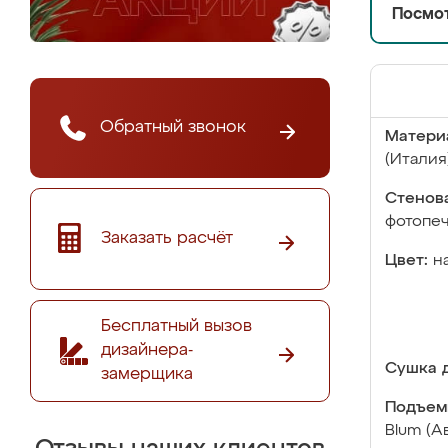
Посмот
Обратный звонок
Матери
(Италия
Стенова
фотопе
Заказать расчёт
Цвет:
н
Бесплатный вызов
дизайнера-
Сушка д
замерщика
Подъем
Blum (А