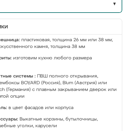
▼
ики
лешница:
пластиковая, толщина 26 мм или 38 мм;
скусственного камня, толщина 38 мм
риты:
изготовим кухню любого размера
тные системы :
ПВШ полного открывания,
ембоксы BOYARD (Россия), Blum (Австрия) или
ich (Германия) с плавным закрыванием дверок или
этой опции
ль:
в цвет фасадов или корпуса
ссуары:
Выкатные корзины, бутылочницы,
ебные уголки, карусели