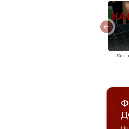
Как 
Ф
Д
Ост