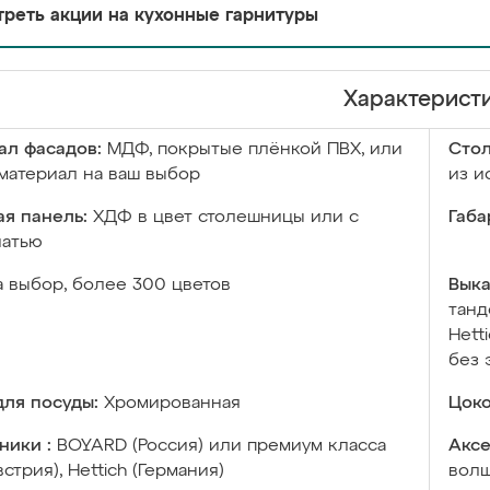
реть акции на кухонные гарнитуры
Характерист
ал фасадов:
МДФ, покрытые плёнкой ПВХ, или
Сто
материал на ваш выбор
из и
я панель:
ХДФ в цвет столешницы или с
Габа
чатью
а выбор, более 300 цветов
Выка
танд
Hett
без 
ля посуды:
Хромированная
Цоко
ники :
BOYARD (Россия) или премиум класса
Аксе
встрия), Hettich (Германия)
волш