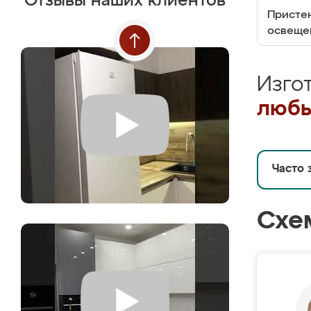
Отзывы наших клиентов
Пристен
освеще
Изго
любы
Часто 
Схе