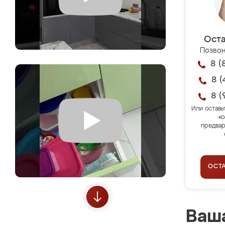
Оста
Позвон
8 (
8 (
8 (
Или оставь
ко
предвар
ОСТ
Ваша