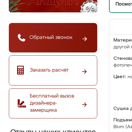
Посмот
Обратный звонок
Матери
другой 
Стенова
фотопе
Заказать расчёт
Цвет:
н
Бесплатный вызов
дизайнера-
Сушка д
замерщика
Подъем
Blum (А