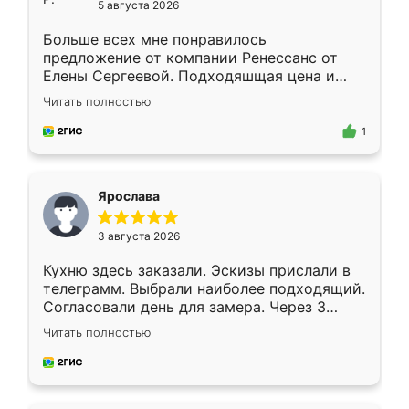
5 августа 2026
Больше всех мне понравилось
предложение от компании Ренессанс от
Елены Сергеевой. Подходяшщая цена и
короткие сроки изготовления. Приехавший
Читать полностью
для замера сотрудник Владислав
предложил по моему эскизу самый
1
подходящий вариант шкафа. Немного его
видоизменил, получилось даже лучше, чем
я хотела.
Ярослава
3 августа 2026
Кухню здесь заказали. Эскизы прислали в
телеграмм. Выбрали наиболее подходящий.
Согласовали день для замера. Через 3
недели кухня была уже готова. Остались
Читать полностью
довольны работой. Спасибо Ренессанс
мебель за качественную работу!