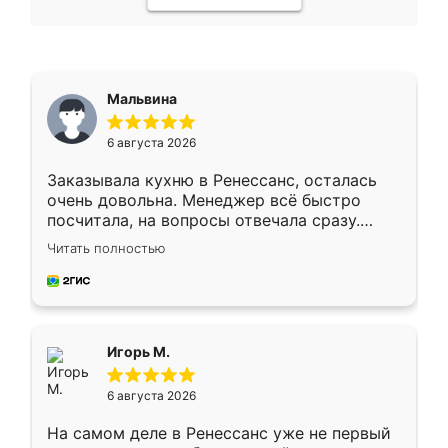
Мальвина
6 августа 2026
Заказывала кухню в Ренессанс, осталась
очень довольна. Менеджер всё быстро
посчитала, на вопросы отвечала сразу.
Замерщик приехал в субботу, подошёл к
Читать полностью
делу со всей ответственностью. Собрали
за день, ребята работали аккуратно, даже
пыли почти не было. Качество отличное,
ящики ходят плавно, ничего не скрипит.
Всё подошло как влитое.
Игорь М.
6 августа 2026
На самом деле в Ренессанс уже не первый