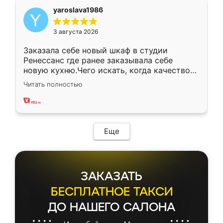
yaroslava1986
3 августа 2026
Заказала себе новый шкаф в студии
Ренессанс где ранее заказывала себе
новую кухню.Чего искать, когда качеством
вполне довольна. Служит кухня уже почти
Читать полностью
два года, нареканий нет.
Еще
ЗАКАЗАТЬ
БЕСПЛАТНОЕ ТАКСИ
ДО НАШЕГО САЛОНА