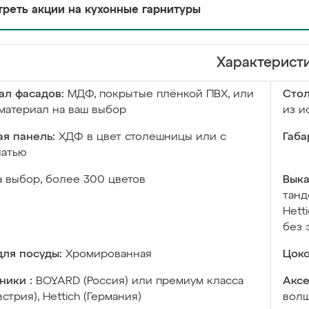
реть акции на кухонные гарнитуры
Характерист
ал фасадов:
МДФ, покрытые плёнкой ПВХ, или
Сто
материал на ваш выбор
из и
я панель:
ХДФ в цвет столешницы или с
Габа
чатью
а выбор, более 300 цветов
Выка
танд
Hett
без 
ля посуды:
Хромированная
Цоко
ники :
BOYARD (Россия) или премиум класса
Аксе
встрия), Hettich (Германия)
волш