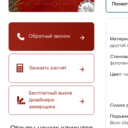
Посмот
Обратный звонок
Матери
другой 
Стенова
фотопе
Заказать расчёт
Цвет:
н
Бесплатный вызов
дизайнера-
Сушка д
замерщика
Подъем
Blum (А