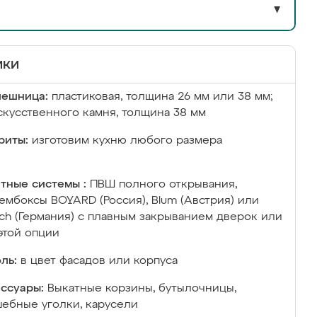
▼
ики
лешница:
пластиковая, толщина 26 мм или 38 мм;
скусственного камня, толщина 38 мм
риты:
изготовим кухню любого размера
тные системы :
ПВШ полного открывания,
ембоксы BOYARD (Россия), Blum (Австрия) или
ich (Германия) с плавным закрыванием дверок или
этой опции
ль:
в цвет фасадов или корпуса
ссуары:
Выкатные корзины, бутылочницы,
ебные уголки, карусели