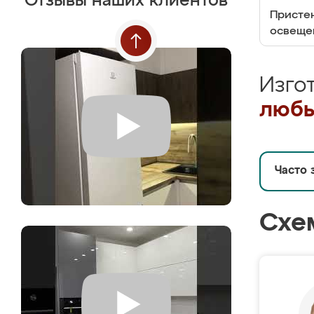
Отзывы наших клиентов
Пристен
освеще
Изго
любы
Часто 
Схе