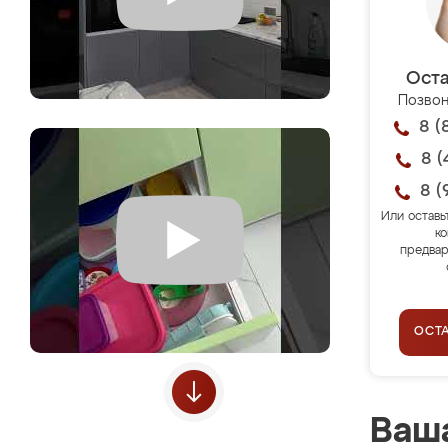
Оста
Позвон
8 (
8 (
8 (
Или оставь
ко
предвар
ОСТ
Ваша