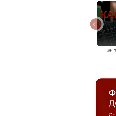
Как 
Ф
Д
Ост