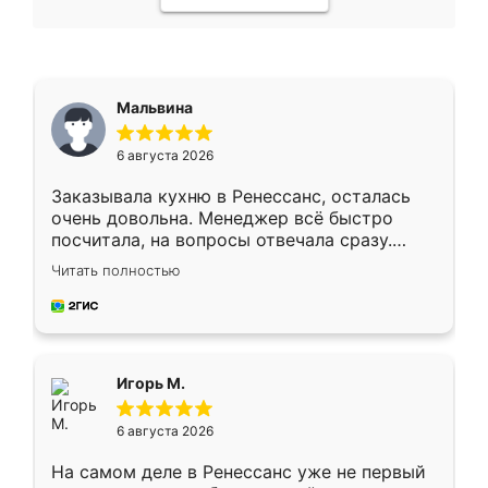
Мальвина
6 августа 2026
Заказывала кухню в Ренессанс, осталась
очень довольна. Менеджер всё быстро
посчитала, на вопросы отвечала сразу.
Замерщик приехал в субботу, подошёл к
Читать полностью
делу со всей ответственностью. Собрали
за день, ребята работали аккуратно, даже
пыли почти не было. Качество отличное,
ящики ходят плавно, ничего не скрипит.
Всё подошло как влитое.
Игорь М.
6 августа 2026
На самом деле в Ренессанс уже не первый