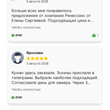
5 августа 2026
Больше всех мне понравилось
предложение от компании Ренессанс от
Елены Сергеевой. Подходяшщая цена и
короткие сроки изготовления. Приехавший
Читать полностью
для замера сотрудник Владислав
предложил по моему эскизу самый
1
подходящий вариант шкафа. Немного его
видоизменил, получилось даже лучше, чем
я хотела.
Ярослава
3 августа 2026
Кухню здесь заказали. Эскизы прислали в
телеграмм. Выбрали наиболее подходящий.
Согласовали день для замера. Через 3
недели кухня была уже готова. Остались
Читать полностью
довольны работой. Спасибо Ренессанс
мебель за качественную работу!