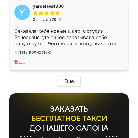
yaroslava1986
3 августа 2026
Заказала себе новый шкаф в студии
Ренессанс где ранее заказывала себе
новую кухню.Чего искать, когда качеством
вполне довольна. Служит кухня уже почти
Читать полностью
два года, нареканий нет.
Еще
ЗАКАЗАТЬ
БЕСПЛАТНОЕ ТАКСИ
ДО НАШЕГО САЛОНА