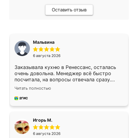
Оставить отзыв
Мальвина
6 августа 2026
Заказывала кухню в Ренессанс, осталась
очень довольна. Менеджер всё быстро
посчитала, на вопросы отвечала сразу.
Замерщик приехал в субботу, подошёл к
Читать полностью
делу со всей ответственностью. Собрали
за день, ребята работали аккуратно, даже
пыли почти не было. Качество отличное,
ящики ходят плавно, ничего не скрипит.
Всё подошло как влитое.
Игорь М.
6 августа 2026