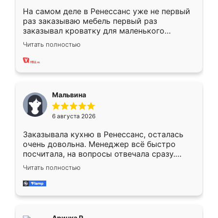
На самом деле в Ренессанс уже не первый
раз заказываю мебель первый раз
заказывал кроватку для маленького
ребёнка при его рождении ,во второй раз
Читать полностью
заказал шкаф-купе. По качеству очень
хорошее сборка достаточно быстрая,
также адекватные цены. До этого
сравнивал с разными конкурентами в этом
сегменте ,выбор у конкурентов куда
Мальвина
меньше, здесь же он более разнообразный.
Мне нравится ,если что-то потребуется из
6 августа 2026
мебели буду заказывать только здесь.
Заказывала кухню в Ренессанс, осталась
очень довольна. Менеджер всё быстро
посчитала, на вопросы отвечала сразу.
Замерщик приехал в субботу, подошёл к
Читать полностью
делу со всей ответственностью. Собрали
за день, ребята работали аккуратно, даже
пыли почти не было. Качество отличное,
ящики ходят плавно, ничего не скрипит.
Всё подошло как влитое.
Аринка Р.