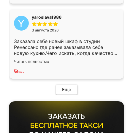
yaroslava1986
3 августа 2026
Заказала себе новый шкаф в студии
Ренессанс где ранее заказывала себе
новую кухню.Чего искать, когда качеством
вполне довольна. Служит кухня уже почти
Читать полностью
два года, нареканий нет.
Еще
ЗАКАЗАТЬ
БЕСПЛАТНОЕ ТАКСИ