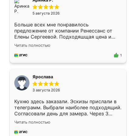
5 августа 2026
Больше всех мне понравилось
предложение от компании Ренессанс от
Елены Сергеевой. Подходяшщая цена и
короткие сроки изготовления. Приехавший
Читать полностью
для замера сотрудник Владислав
предложил по моему эскизу самый
1
подходящий вариант шкафа. Немного его
видоизменил, получилось даже лучше, чем
я хотела.
Ярослава
3 августа 2026
Кухню здесь заказали. Эскизы прислали в
телеграмм. Выбрали наиболее подходящий.
Согласовали день для замера. Через 3
недели кухня была уже готова. Остались
Читать полностью
довольны работой. Спасибо Ренессанс
мебель за качественную работу!