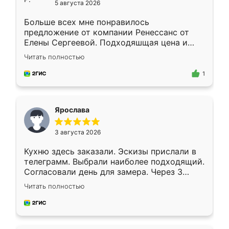
5 августа 2026
Больше всех мне понравилось
предложение от компании Ренессанс от
Елены Сергеевой. Подходяшщая цена и
короткие сроки изготовления. Приехавший
Читать полностью
для замера сотрудник Владислав
предложил по моему эскизу самый
1
подходящий вариант шкафа. Немного его
видоизменил, получилось даже лучше, чем
я хотела.
Ярослава
3 августа 2026
Кухню здесь заказали. Эскизы прислали в
телеграмм. Выбрали наиболее подходящий.
Согласовали день для замера. Через 3
недели кухня была уже готова. Остались
Читать полностью
довольны работой. Спасибо Ренессанс
мебель за качественную работу!