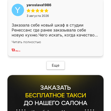
yaroslava1986
3 августа 2026
Заказала себе новый шкаф в студии
Ренессанс где ранее заказывала себе
новую кухню.Чего искать, когда качеством
вполне довольна. Служит кухня уже почти
Читать полностью
два года, нареканий нет.
Еще
ЗАКАЗАТЬ
БЕСПЛАТНОЕ ТАКСИ
ДО НАШЕГО САЛОНА