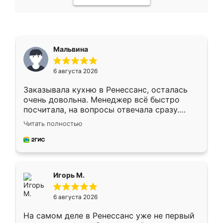
Мальвина
6 августа 2026
Заказывала кухню в Ренессанс, осталась
очень довольна. Менеджер всё быстро
посчитала, на вопросы отвечала сразу.
Замерщик приехал в субботу, подошёл к
Читать полностью
делу со всей ответственностью. Собрали
за день, ребята работали аккуратно, даже
пыли почти не было. Качество отличное,
ящики ходят плавно, ничего не скрипит.
Всё подошло как влитое.
Игорь М.
6 августа 2026
На самом деле в Ренессанс уже не первый