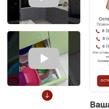
Оста
Позвон
8 (
8 (
8 (
Или оставь
ко
предвар
ОСТ
Ваша