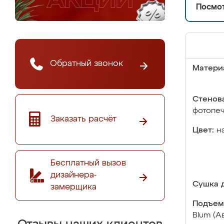
Посмот
Обратный звонок
Матери
Стенова
фотопе
Заказать расчёт
Цвет:
н
Бесплатный вызов
дизайнера-
Сушка д
замерщика
Подъем
Blum (А