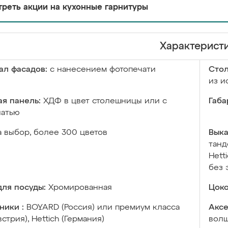
реть акции на кухонные гарнитуры
Характерист
ал фасадов:
с нанесением фотопечати
Сто
из и
я панель:
ХДФ в цвет столешницы или с
Габа
чатью
а выбор, более 300 цветов
Выка
танд
Hett
без 
ля посуды:
Хромированная
Цоко
ники :
BOYARD (Россия) или премиум класса
Аксе
встрия), Hettich (Германия)
волш