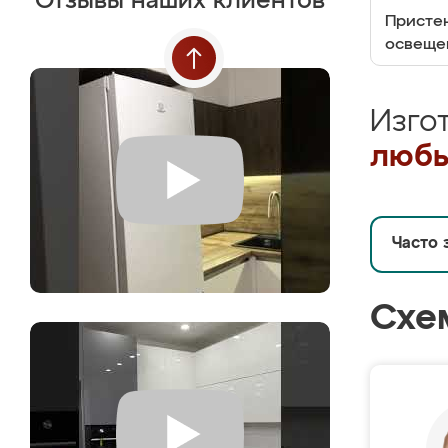
Отзывы наших клиентов
Пристен
освеще
Изго
любы
Часто 
Схе