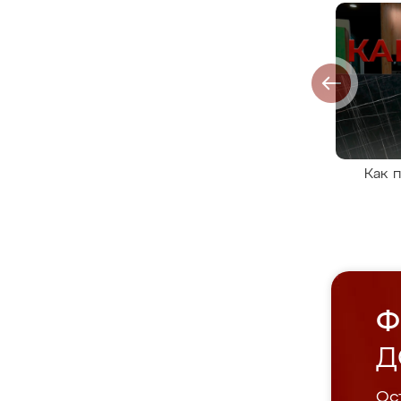
Как 
Ф
Д
Ост