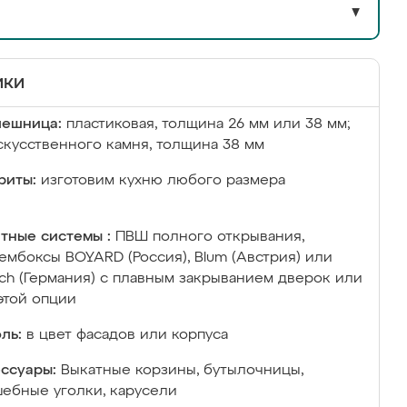
▼
ики
лешница:
пластиковая, толщина 26 мм или 38 мм;
скусственного камня, толщина 38 мм
риты:
изготовим кухню любого размера
тные системы :
ПВШ полного открывания,
ембоксы BOYARD (Россия), Blum (Австрия) или
ich (Германия) с плавным закрыванием дверок или
этой опции
ль:
в цвет фасадов или корпуса
ссуары:
Выкатные корзины, бутылочницы,
ебные уголки, карусели