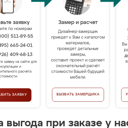
вьте заявку
Замер и расчет
ите по номерам
Дизайнер-замерщик
800) 511-89-55
приедет к Вам с каталогом
материалов,
Вы
495) 665-24-01
проведёт детальные
р
926) 409-68-13
замеры,
д
составит проект и сделает
з
те заявку на сайте для
окончательный расчёт
нсультации и
стоимости Вашей будущей
ительного расчёта
стоимости.
мебели.
ВЫЗВАТЬ ЗАМЕРЩИКА
АВИТЬ ЗАЯВКУ
 выгода при заказе у на