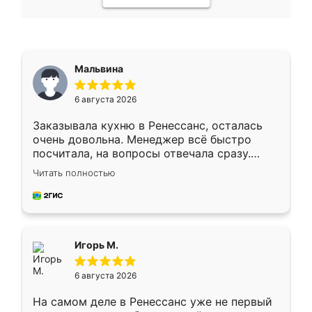
Мальвина
6 августа 2026
Заказывала кухню в Ренессанс, осталась
очень довольна. Менеджер всё быстро
посчитала, на вопросы отвечала сразу.
Замерщик приехал в субботу, подошёл к
Читать полностью
делу со всей ответственностью. Собрали
за день, ребята работали аккуратно, даже
пыли почти не было. Качество отличное,
ящики ходят плавно, ничего не скрипит.
Всё подошло как влитое.
Игорь М.
6 августа 2026
На самом деле в Ренессанс уже не первый