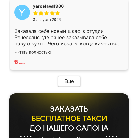
yaroslava1986
3 августа 2026
Заказала себе новый шкаф в студии
Ренессанс где ранее заказывала себе
новую кухню.Чего искать, когда качеством
вполне довольна. Служит кухня уже почти
Читать полностью
два года, нареканий нет.
Еще
ЗАКАЗАТЬ
БЕСПЛАТНОЕ ТАКСИ
ДО НАШЕГО САЛОНА