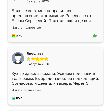
5 августа 2026
Больше всех мне понравилось
предложение от компании Ренессанс от
Елены Сергеевой. Подходяшщая цена и
короткие сроки изготовления. Приехавший
Читать полностью
для замера сотрудник Владислав
предложил по моему эскизу самый
1
подходящий вариант шкафа. Немного его
видоизменил, получилось даже лучше, чем
я хотела.
Ярослава
3 августа 2026
Кухню здесь заказали. Эскизы прислали в
телеграмм. Выбрали наиболее подходящий.
Согласовали день для замера. Через 3
недели кухня была уже готова. Остались
Читать полностью
довольны работой. Спасибо Ренессанс
мебель за качественную работу!