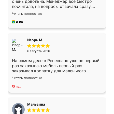
очень довольна. Менеджер всё быстро
посчитала, на вопросы отвечала сразу.
Замерщик приехал в субботу, подошёл к
Читать полностью
делу со всей ответственностью. Собрали
за день, ребята работали аккуратно, даже
пыли почти не было. Качество отличное,
ящики ходят плавно, ничего не скрипит.
Всё подошло как влитое.
Игорь М.
6 августа 2026
На самом деле в Ренессанс уже не первый
раз заказываю мебель первый раз
заказывал кроватку для маленького
ребёнка при его рождении ,во второй раз
Читать полностью
заказал шкаф-купе. По качеству очень
хорошее сборка достаточно быстрая,
также адекватные цены. До этого
сравнивал с разными конкурентами в этом
сегменте ,выбор у конкурентов куда
Мальвина
меньше, здесь же он более разнообразный.
Мне нравится ,если что-то потребуется из