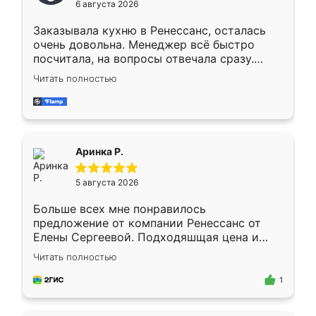
6 августа 2026
мебели буду заказывать только здесь.
Заказывала кухню в Ренессанс, осталась
очень довольна. Менеджер всё быстро
посчитала, на вопросы отвечала сразу.
Замерщик приехал в субботу, подошёл к
Читать полностью
делу со всей ответственностью. Собрали
за день, ребята работали аккуратно, даже
пыли почти не было. Качество отличное,
ящики ходят плавно, ничего не скрипит.
Всё подошло как влитое.
Аринка Р.
5 августа 2026
Больше всех мне понравилось
предложение от компании Ренессанс от
Елены Сергеевой. Подходяшщая цена и
короткие сроки изготовления. Приехавший
Читать полностью
для замера сотрудник Владислав
предложил по моему эскизу самый
1
подходящий вариант шкафа. Немного его
видоизменил, получилось даже лучше, чем