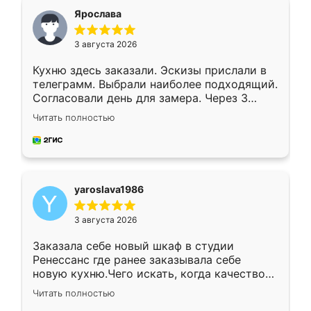
я хотела.
Ярослава
3 августа 2026
Кухню здесь заказали. Эскизы прислали в
телеграмм. Выбрали наиболее подходящий.
Согласовали день для замера. Через 3
недели кухня была уже готова. Остались
Читать полностью
довольны работой. Спасибо Ренессанс
мебель за качественную работу!
yaroslava1986
3 августа 2026
Заказала себе новый шкаф в студии
Ренессанс где ранее заказывала себе
новую кухню.Чего искать, когда качеством
вполне довольна. Служит кухня уже почти
Читать полностью
два года, нареканий нет.