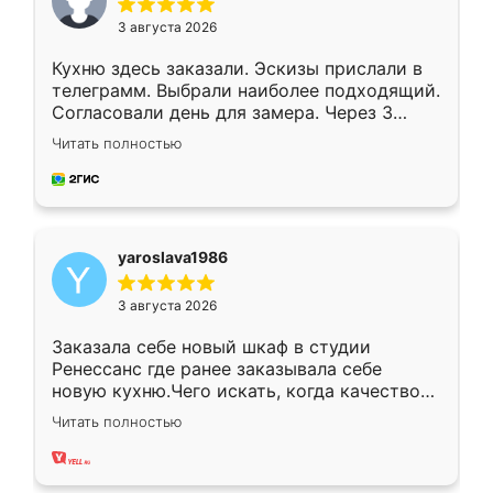
3 августа 2026
Кухню здесь заказали. Эскизы прислали в
телеграмм. Выбрали наиболее подходящий.
Согласовали день для замера. Через 3
недели кухня была уже готова. Остались
Читать полностью
довольны работой. Спасибо Ренессанс
мебель за качественную работу!
yaroslava1986
3 августа 2026
Заказала себе новый шкаф в студии
Ренессанс где ранее заказывала себе
новую кухню.Чего искать, когда качеством
вполне довольна. Служит кухня уже почти
Читать полностью
два года, нареканий нет.