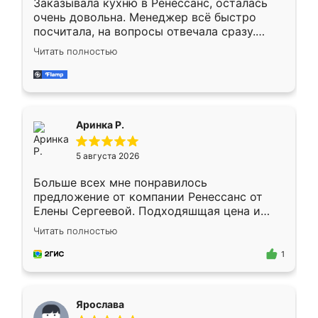
Заказывала кухню в Ренессанс, осталась
очень довольна. Менеджер всё быстро
посчитала, на вопросы отвечала сразу.
Замерщик приехал в субботу, подошёл к
Читать полностью
делу со всей ответственностью. Собрали
за день, ребята работали аккуратно, даже
пыли почти не было. Качество отличное,
ящики ходят плавно, ничего не скрипит.
Всё подошло как влитое.
Аринка Р.
5 августа 2026
Больше всех мне понравилось
предложение от компании Ренессанс от
Елены Сергеевой. Подходяшщая цена и
короткие сроки изготовления. Приехавший
Читать полностью
для замера сотрудник Владислав
предложил по моему эскизу самый
1
подходящий вариант шкафа. Немного его
видоизменил, получилось даже лучше, чем
я хотела.
Ярослава