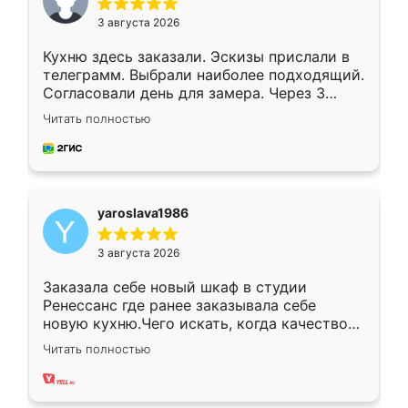
3 августа 2026
Кухню здесь заказали. Эскизы прислали в
телеграмм. Выбрали наиболее подходящий.
Согласовали день для замера. Через 3
недели кухня была уже готова. Остались
Читать полностью
довольны работой. Спасибо Ренессанс
мебель за качественную работу!
yaroslava1986
3 августа 2026
Заказала себе новый шкаф в студии
Ренессанс где ранее заказывала себе
новую кухню.Чего искать, когда качеством
вполне довольна. Служит кухня уже почти
Читать полностью
два года, нареканий нет.