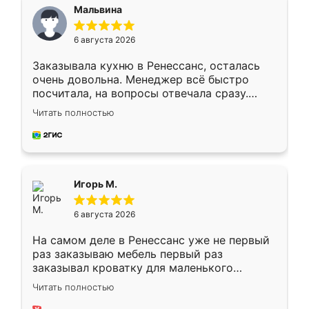
Мальвина
6 августа 2026
Заказывала кухню в Ренессанс, осталась
очень довольна. Менеджер всё быстро
посчитала, на вопросы отвечала сразу.
Замерщик приехал в субботу, подошёл к
Читать полностью
делу со всей ответственностью. Собрали
за день, ребята работали аккуратно, даже
пыли почти не было. Качество отличное,
ящики ходят плавно, ничего не скрипит.
Всё подошло как влитое.
Игорь М.
6 августа 2026
На самом деле в Ренессанс уже не первый
раз заказываю мебель первый раз
заказывал кроватку для маленького
ребёнка при его рождении ,во второй раз
Читать полностью
заказал шкаф-купе. По качеству очень