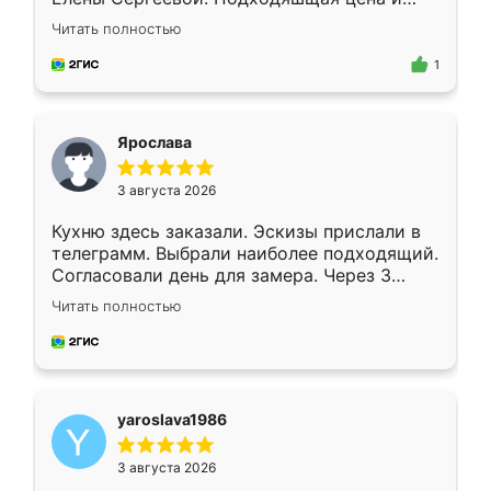
короткие сроки изготовления. Приехавший
Читать полностью
для замера сотрудник Владислав
предложил по моему эскизу самый
1
подходящий вариант шкафа. Немного его
видоизменил, получилось даже лучше, чем
я хотела.
Ярослава
3 августа 2026
Кухню здесь заказали. Эскизы прислали в
телеграмм. Выбрали наиболее подходящий.
Согласовали день для замера. Через 3
недели кухня была уже готова. Остались
Читать полностью
довольны работой. Спасибо Ренессанс
мебель за качественную работу!
yaroslava1986
3 августа 2026