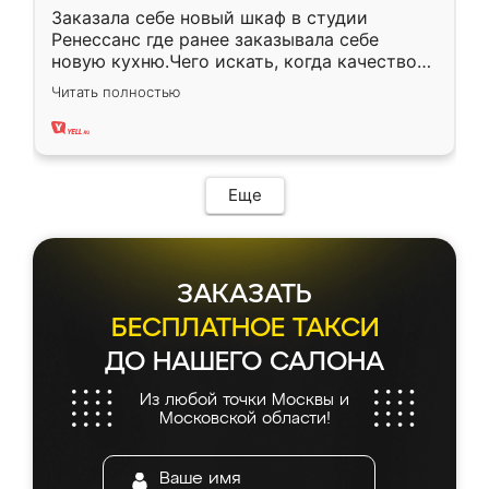
Заказала себе новый шкаф в студии
Ренессанс где ранее заказывала себе
новую кухню.Чего искать, когда качеством
вполне довольна. Служит кухня уже почти
Читать полностью
два года, нареканий нет.
Еще
ЗАКАЗАТЬ
БЕСПЛАТНОЕ ТАКСИ
ДО НАШЕГО САЛОНА
Из любой точки Москвы и
Московской области!