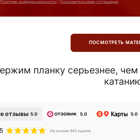
Политике конфиденциальности
|
Пользовательскому соглашению
ПОСМОТРЕТЬ МАТ
ержим планку серьезнее, чем
катани
е отзывы
5.0
5.0
5.0
5
На основе
945
оценок