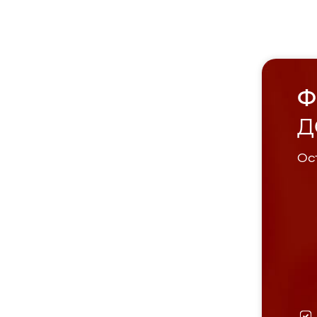
Ф
Д
Ост