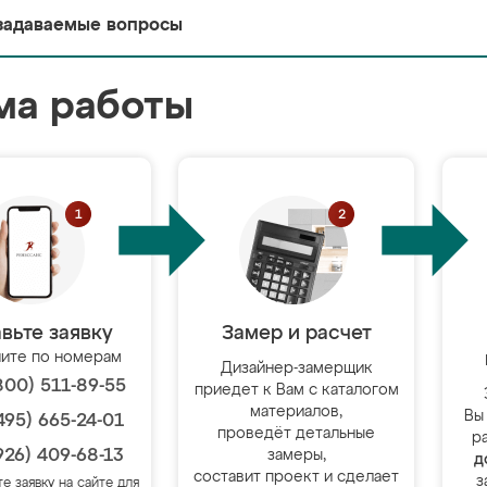
задаваемые вопросы
ма работы
вьте заявку
Замер и расчет
ите по номерам
Дизайнер-замерщик
800) 511-89-55
приедет к Вам с каталогом
материалов,
Вы
495) 665-24-01
проведёт детальные
р
926) 409-68-13
замеры,
д
составит проект и сделает
з
те заявку на сайте для