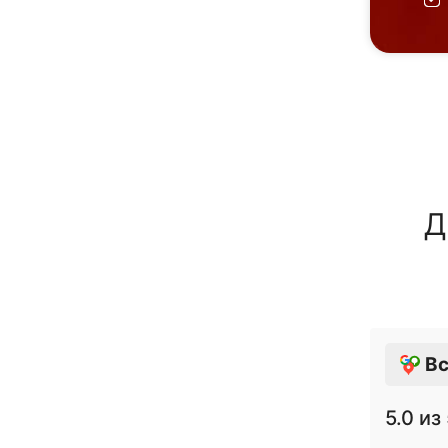
Д
Вс
5.0
из 