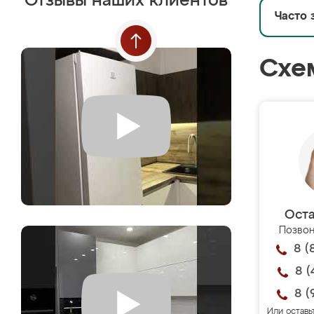
Отзывы наших клиентов
Часто 
Схе
Оста
Позвон
8 (
8 (
8 (
Или оставь