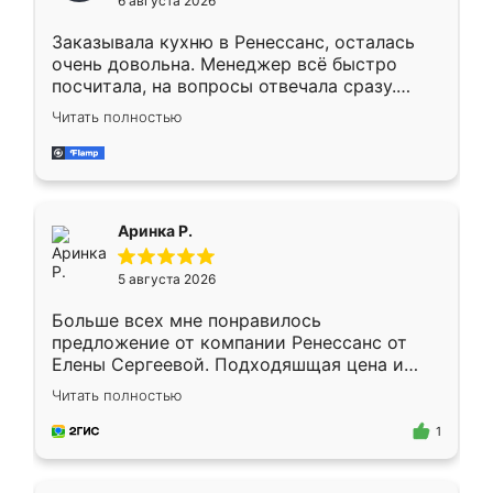
6 августа 2026
мебели буду заказывать только здесь.
Заказывала кухню в Ренессанс, осталась
очень довольна. Менеджер всё быстро
посчитала, на вопросы отвечала сразу.
Замерщик приехал в субботу, подошёл к
Читать полностью
делу со всей ответственностью. Собрали
за день, ребята работали аккуратно, даже
пыли почти не было. Качество отличное,
ящики ходят плавно, ничего не скрипит.
Всё подошло как влитое.
Аринка Р.
5 августа 2026
Больше всех мне понравилось
предложение от компании Ренессанс от
Елены Сергеевой. Подходяшщая цена и
короткие сроки изготовления. Приехавший
Читать полностью
для замера сотрудник Владислав
предложил по моему эскизу самый
1
подходящий вариант шкафа. Немного его
видоизменил, получилось даже лучше, чем