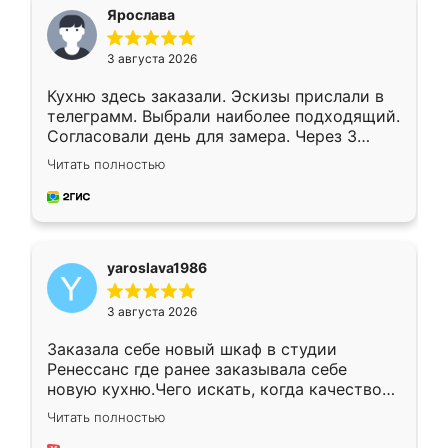
я хотела.
Ярослава
3 августа 2026
Кухню здесь заказали. Эскизы прислали в
телеграмм. Выбрали наиболее подходящий.
Согласовали день для замера. Через 3
недели кухня была уже готова. Остались
Читать полностью
довольны работой. Спасибо Ренессанс
мебель за качественную работу!
yaroslava1986
3 августа 2026
Заказала себе новый шкаф в студии
Ренессанс где ранее заказывала себе
новую кухню.Чего искать, когда качеством
вполне довольна. Служит кухня уже почти
Читать полностью
два года, нареканий нет.