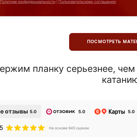
Политике конфиденциальности
|
Пользовательскому соглашению
ПОСМОТРЕТЬ МАТ
ержим планку серьезнее, чем
катани
е отзывы
5.0
5.0
5.0
5
На основе
945
оценок