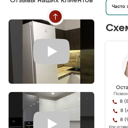
Отзывы наших клиентов
Часто 
Схе
Оста
Позвон
8 (
8 (
8 (
Или оставь