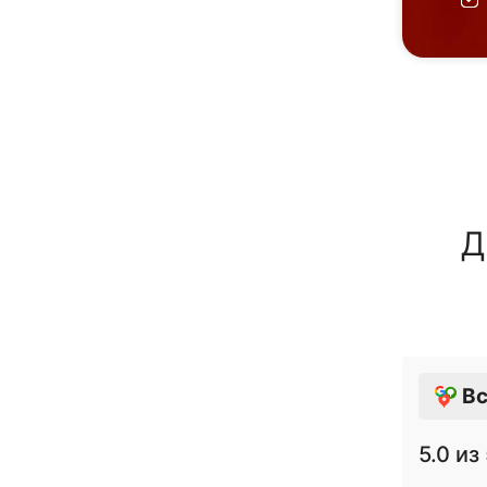
Д
Вс
5.0
из 