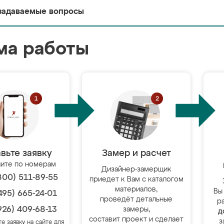
задаваемые вопросы
ма работы
вьте заявку
Замер и расчет
ите по номерам
Дизайнер-замерщик
800) 511-89-55
приедет к Вам с каталогом
материалов,
Вы
495) 665-24-01
проведёт детальные
р
926) 409-68-13
замеры,
д
составит проект и сделает
з
те заявку на сайте для