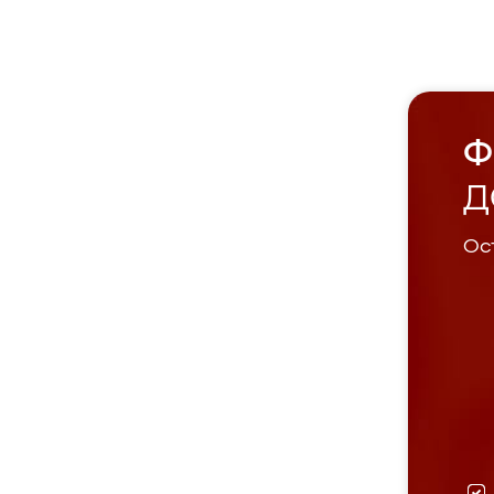
Ф
Д
Ост