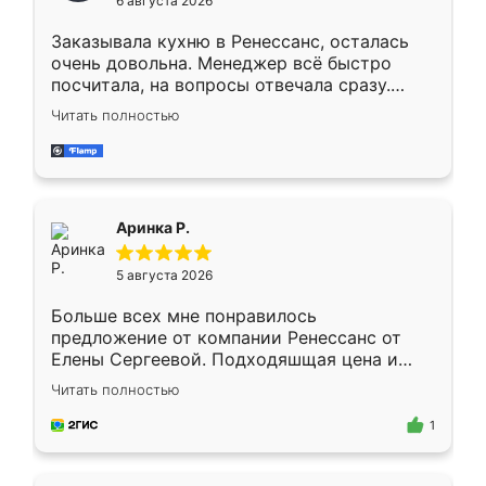
6 августа 2026
мебели буду заказывать только здесь.
Заказывала кухню в Ренессанс, осталась
очень довольна. Менеджер всё быстро
посчитала, на вопросы отвечала сразу.
Замерщик приехал в субботу, подошёл к
Читать полностью
делу со всей ответственностью. Собрали
за день, ребята работали аккуратно, даже
пыли почти не было. Качество отличное,
ящики ходят плавно, ничего не скрипит.
Всё подошло как влитое.
Аринка Р.
5 августа 2026
Больше всех мне понравилось
предложение от компании Ренессанс от
Елены Сергеевой. Подходяшщая цена и
короткие сроки изготовления. Приехавший
Читать полностью
для замера сотрудник Владислав
предложил по моему эскизу самый
1
подходящий вариант шкафа. Немного его
видоизменил, получилось даже лучше, чем