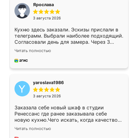
я хотела.
Ярослава
3 августа 2026
Кухню здесь заказали. Эскизы прислали в
телеграмм. Выбрали наиболее подходящий.
Согласовали день для замера. Через 3
недели кухня была уже готова. Остались
Читать полностью
довольны работой. Спасибо Ренессанс
мебель за качественную работу!
yaroslava1986
3 августа 2026
Заказала себе новый шкаф в студии
Ренессанс где ранее заказывала себе
новую кухню.Чего искать, когда качеством
вполне довольна. Служит кухня уже почти
Читать полностью
два года, нареканий нет.