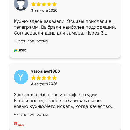
3 августа 2026
Кухню здесь заказали. Эскизы прислали в
телеграмм. Выбрали наиболее подходящий.
Согласовали день для замера. Через 3
недели кухня была уже готова. Остались
Читать полностью
довольны работой. Спасибо Ренессанс
мебель за качественную работу!
yaroslava1986
3 августа 2026
Заказала себе новый шкаф в студии
Ренессанс где ранее заказывала себе
новую кухню.Чего искать, когда качеством
вполне довольна. Служит кухня уже почти
Читать полностью
два года, нареканий нет.