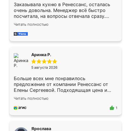
Заказывала кухню в Ренессанс, осталась
очень довольна. Менеджер всё быстро
посчитала, на вопросы отвечала сразу.
Замерщик приехал в субботу, подошёл к
Читать полностью
делу со всей ответственностью. Собрали
за день, ребята работали аккуратно, даже
пыли почти не было. Качество отличное,
ящики ходят плавно, ничего не скрипит.
Всё подошло как влитое.
Аринка Р.
5 августа 2026
Больше всех мне понравилось
предложение от компании Ренессанс от
Елены Сергеевой. Подходяшщая цена и
короткие сроки изготовления. Приехавший
Читать полностью
для замера сотрудник Владислав
предложил по моему эскизу самый
1
подходящий вариант шкафа. Немного его
видоизменил, получилось даже лучше, чем
я хотела.
Ярослава