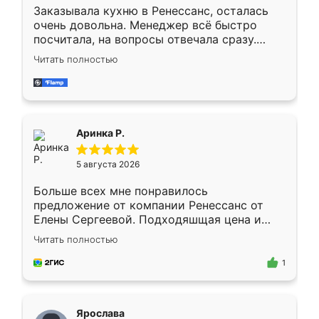
Заказывала кухню в Ренессанс, осталась
очень довольна. Менеджер всё быстро
посчитала, на вопросы отвечала сразу.
Замерщик приехал в субботу, подошёл к
Читать полностью
делу со всей ответственностью. Собрали
за день, ребята работали аккуратно, даже
пыли почти не было. Качество отличное,
ящики ходят плавно, ничего не скрипит.
Всё подошло как влитое.
Аринка Р.
5 августа 2026
Больше всех мне понравилось
предложение от компании Ренессанс от
Елены Сергеевой. Подходяшщая цена и
короткие сроки изготовления. Приехавший
Читать полностью
для замера сотрудник Владислав
предложил по моему эскизу самый
1
подходящий вариант шкафа. Немного его
видоизменил, получилось даже лучше, чем
я хотела.
Ярослава