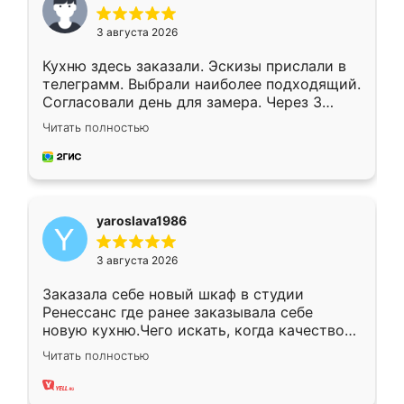
3 августа 2026
Кухню здесь заказали. Эскизы прислали в
телеграмм. Выбрали наиболее подходящий.
Согласовали день для замера. Через 3
недели кухня была уже готова. Остались
Читать полностью
довольны работой. Спасибо Ренессанс
мебель за качественную работу!
yaroslava1986
3 августа 2026
Заказала себе новый шкаф в студии
Ренессанс где ранее заказывала себе
новую кухню.Чего искать, когда качеством
вполне довольна. Служит кухня уже почти
Читать полностью
два года, нареканий нет.