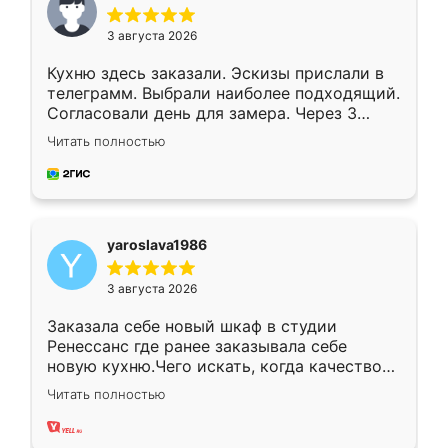
3 августа 2026
Кухню здесь заказали. Эскизы прислали в
телеграмм. Выбрали наиболее подходящий.
Согласовали день для замера. Через 3
недели кухня была уже готова. Остались
Читать полностью
довольны работой. Спасибо Ренессанс
мебель за качественную работу!
yaroslava1986
3 августа 2026
Заказала себе новый шкаф в студии
Ренессанс где ранее заказывала себе
новую кухню.Чего искать, когда качеством
вполне довольна. Служит кухня уже почти
Читать полностью
два года, нареканий нет.