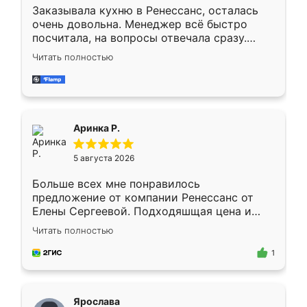
Заказывала кухню в Ренессанс, осталась
очень довольна. Менеджер всё быстро
посчитала, на вопросы отвечала сразу.
Замерщик приехал в субботу, подошёл к
Читать полностью
делу со всей ответственностью. Собрали
за день, ребята работали аккуратно, даже
пыли почти не было. Качество отличное,
ящики ходят плавно, ничего не скрипит.
Всё подошло как влитое.
Аринка Р.
5 августа 2026
Больше всех мне понравилось
предложение от компании Ренессанс от
Елены Сергеевой. Подходяшщая цена и
короткие сроки изготовления. Приехавший
Читать полностью
для замера сотрудник Владислав
предложил по моему эскизу самый
1
подходящий вариант шкафа. Немного его
видоизменил, получилось даже лучше, чем
я хотела.
Ярослава