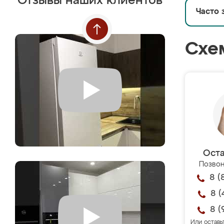
Отзывы наших клиентов
Часто 
Схе
Оста
Позвон
8 (
8 (
8 (
Или оставь