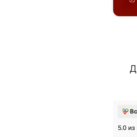
Д
Вс
5.0
из 