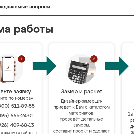
задаваемые вопросы
ма работы
вьте заявку
Замер и расчет
ите по номерам
Дизайнер-замерщик
800) 511-89-55
приедет к Вам с каталогом
материалов,
Вы
495) 665-24-01
проведёт детальные
р
926) 409-68-13
замеры,
д
составит проект и сделает
з
те заявку на сайте для