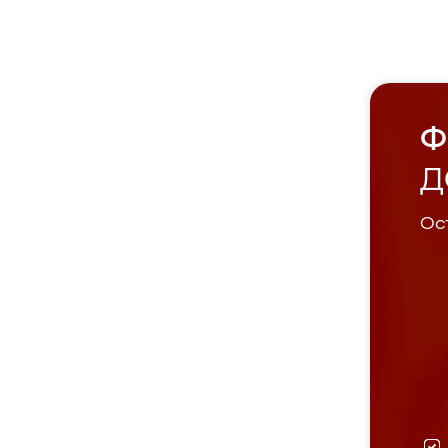
Ф
Д
Ост