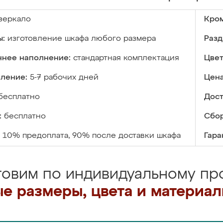
зеркало
Кром
ы:
изготовление шкафа любого размера
Разд
ннее наполнение:
стандартная комплектация
Цвет
вление:
5-7 рабочих дней
Цена
бесплатно
Дост
:
бесплатно
Сбор
10% предоплата, 90% после доставки шкафа
Гара
товим по индивидуальному про
е размеры, цвета и материа