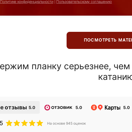
Политике конфиденциальности
|
Пользовательскому соглашению
ПОСМОТРЕТЬ МАТ
ержим планку серьезнее, чем
катани
е отзывы
5.0
5.0
5.0
5
На основе
945
оценок