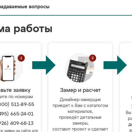
задаваемые вопросы
ма работы
вьте заявку
Замер и расчет
ите по номерам
Дизайнер-замерщик
800) 511-89-55
приедет к Вам с каталогом
материалов,
Вы
495) 665-24-01
проведёт детальные
р
926) 409-68-13
замеры,
д
составит проект и сделает
з
те заявку на сайте для