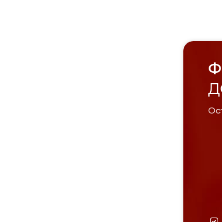
Ф
Д
Ост