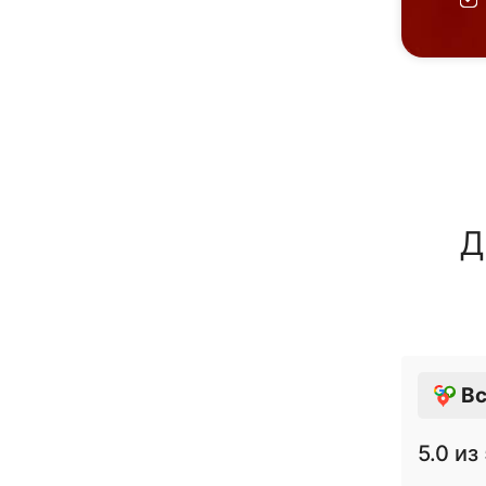
Д
Вс
5.0
из 