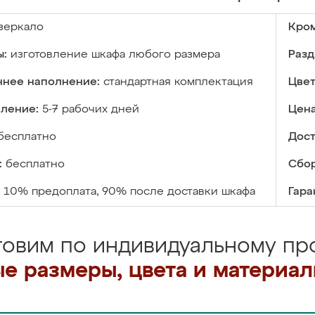
зеркало
Кром
ы:
изготовление шкафа любого размера
Разд
ннее наполнение:
стандартная комплектация
Цвет
вление:
5-7 рабочих дней
Цена
бесплатно
Дост
:
бесплатно
Сбор
10% предоплата, 90% после доставки шкафа
Гара
товим по индивидуальному про
е размеры, цвета и материа