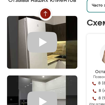
Отзывы наших клиентов
Часто 
Схе
Оста
Позвон
8 (
8 (
8 (
Или оставь