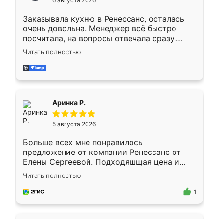
6 августа 2026
мебели буду заказывать только здесь.
Заказывала кухню в Ренессанс, осталась
очень довольна. Менеджер всё быстро
посчитала, на вопросы отвечала сразу.
Замерщик приехал в субботу, подошёл к
Читать полностью
делу со всей ответственностью. Собрали
за день, ребята работали аккуратно, даже
пыли почти не было. Качество отличное,
ящики ходят плавно, ничего не скрипит.
Всё подошло как влитое.
Аринка Р.
5 августа 2026
Больше всех мне понравилось
предложение от компании Ренессанс от
Елены Сергеевой. Подходяшщая цена и
короткие сроки изготовления. Приехавший
Читать полностью
для замера сотрудник Владислав
предложил по моему эскизу самый
1
подходящий вариант шкафа. Немного его
видоизменил, получилось даже лучше, чем