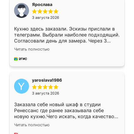
я хотела.
Ярослава
3 августа 2026
Кухню здесь заказали. Эскизы прислали в
телеграмм. Выбрали наиболее подходящий.
Согласовали день для замера. Через 3
недели кухня была уже готова. Остались
Читать полностью
довольны работой. Спасибо Ренессанс
мебель за качественную работу!
yaroslava1986
3 августа 2026
Заказала себе новый шкаф в студии
Ренессанс где ранее заказывала себе
новую кухню.Чего искать, когда качеством
вполне довольна. Служит кухня уже почти
Читать полностью
два года, нареканий нет.