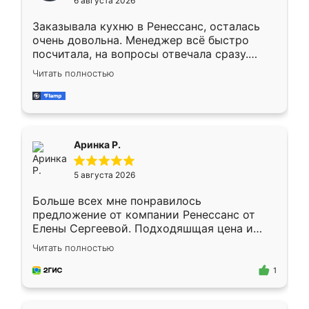
6 августа 2026
мебели буду заказывать только здесь.
Заказывала кухню в Ренессанс, осталась
очень довольна. Менеджер всё быстро
посчитала, на вопросы отвечала сразу.
Замерщик приехал в субботу, подошёл к
Читать полностью
делу со всей ответственностью. Собрали
за день, ребята работали аккуратно, даже
пыли почти не было. Качество отличное,
ящики ходят плавно, ничего не скрипит.
Всё подошло как влитое.
Аринка Р.
5 августа 2026
Больше всех мне понравилось
предложение от компании Ренессанс от
Елены Сергеевой. Подходяшщая цена и
короткие сроки изготовления. Приехавший
Читать полностью
для замера сотрудник Владислав
предложил по моему эскизу самый
1
подходящий вариант шкафа. Немного его
видоизменил, получилось даже лучше, чем