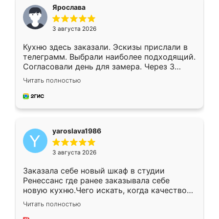
я хотела.
Ярослава
3 августа 2026
Кухню здесь заказали. Эскизы прислали в
телеграмм. Выбрали наиболее подходящий.
Согласовали день для замера. Через 3
недели кухня была уже готова. Остались
Читать полностью
довольны работой. Спасибо Ренессанс
мебель за качественную работу!
yaroslava1986
3 августа 2026
Заказала себе новый шкаф в студии
Ренессанс где ранее заказывала себе
новую кухню.Чего искать, когда качеством
вполне довольна. Служит кухня уже почти
Читать полностью
два года, нареканий нет.