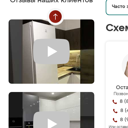
Отзывы наших клиентов
Часто 
Схе
Оста
Позвон
8 (
8 (
8 (
Или оставь