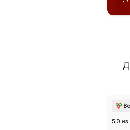
Д
Вс
5.0
из 