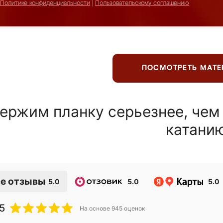
Политике конфиденциальности
|
Пользовательскому соглашению
ПОСМОТРЕТЬ МАТ
ержим планку серьезнее, чем
катани
е отзывы
5.0
5.0
5.0
5
На основе
945
оценок