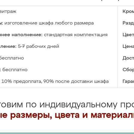
витраж
Кром
ы:
изготовление шкафа любого размера
Разд
ннее наполнение:
стандартная комплектация
Цвет
вление:
5-7 рабочих дней
Цена
бесплатно
Дост
:
бесплатно
Сбор
10% предоплата, 90% после доставки шкафа
Гара
товим по индивидуальному про
е размеры, цвета и материа