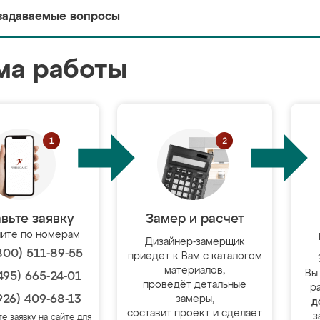
задаваемые вопросы
ма работы
вьте заявку
Замер и расчет
ите по номерам
Дизайнер-замерщик
800) 511-89-55
приедет к Вам с каталогом
материалов,
Вы
495) 665-24-01
проведёт детальные
р
926) 409-68-13
замеры,
д
составит проект и сделает
з
те заявку на сайте для