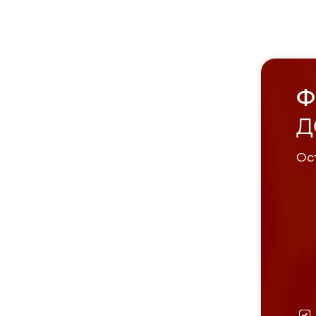
Ф
Д
Ост