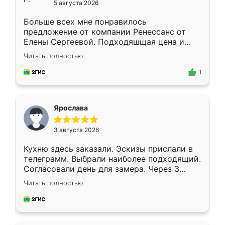
5 августа 2026
Больше всех мне понравилось
предложение от компании Ренессанс от
Елены Сергеевой. Подходяшщая цена и
короткие сроки изготовления. Приехавший
Читать полностью
для замера сотрудник Владислав
предложил по моему эскизу самый
1
подходящий вариант шкафа. Немного его
видоизменил, получилось даже лучше, чем
я хотела.
Ярослава
3 августа 2026
Кухню здесь заказали. Эскизы прислали в
телеграмм. Выбрали наиболее подходящий.
Согласовали день для замера. Через 3
недели кухня была уже готова. Остались
Читать полностью
довольны работой. Спасибо Ренессанс
мебель за качественную работу!