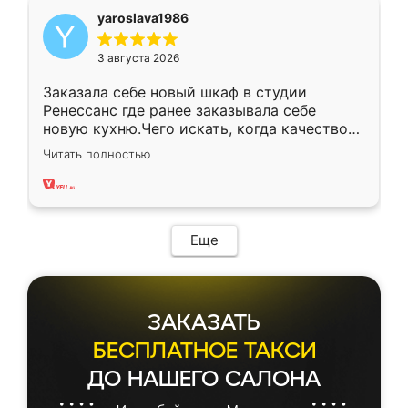
yaroslava1986
3 августа 2026
Заказала себе новый шкаф в студии
Ренессанс где ранее заказывала себе
новую кухню.Чего искать, когда качеством
вполне довольна. Служит кухня уже почти
Читать полностью
два года, нареканий нет.
Еще
ЗАКАЗАТЬ
БЕСПЛАТНОЕ ТАКСИ
ДО НАШЕГО САЛОНА