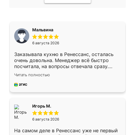
Мальвина
6 августа 2026
Заказывала кухню в Ренессанс, осталась
очень довольна. Менеджер всё быстро
посчитала, на вопросы отвечала сразу.
Замерщик приехал в субботу, подошёл к
Читать полностью
делу со всей ответственностью. Собрали
за день, ребята работали аккуратно, даже
пыли почти не было. Качество отличное,
ящики ходят плавно, ничего не скрипит.
Всё подошло как влитое.
Игорь М.
6 августа 2026
На самом деле в Ренессанс уже не первый